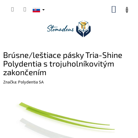
Prejsť
NÁKUP
na
obsah
KOŠÍK
Brúsne/leštiace pásky Tria-Shine
Polydentia s trojuholníkovitým
zakončením
Značka:
Polydentia SA