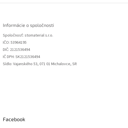
Z
á
p
ä
Informácie o spoločnosti
t
Spoločnosť: stomaterial s.r.o.
i
IČO: 53964195
e
DIČ: 2121536494
IČ DPH: SK2121536494
Sídlo: Vajanského 53, 071 01 Michalovce, SR
Facebook