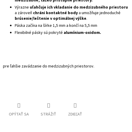
medzizubné, ťažko prístupné priestory.
Výrazne
uľahčuje ich vkladanie do medzizubného priestoru
a zároveň
chráni kontaktné body
a umožňuje jednoduché
brúsenie/leštenie v optimálnej výške
.
Páska začína na šírke 1,5 mm a končí na 5,5 mm
Flexibilné pásky sú pokryté
alumínium-oxidom.
pre ľahšie zavádzanie do medzizubných priestorov.
OPÝTAŤ SA
STRÁŽIŤ
ZDIEĽAŤ