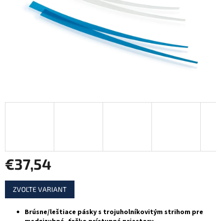
€37,54
Jednotková
ZVOĽTE VARIANT
cena:
Brúsne/leštiace pásky s trojuholníkovitým strihom pre