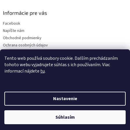
Informácie pre vás
Facebook
Napíšte nám
Obchodné podmienky
Ochrana osobných údajov
Doprava a platba
Tento web používá soubory cookie. Dalším prechádzaním
tohoto webu vyjadrujete súhlas s ich používaním. Viac
informací nájdete
tu
.
Instagram
Nastavenie
Vytvoril Shoptet
Súhlasím
Copyright 2026
Stomadeus
. Všetky práva vyhradené.