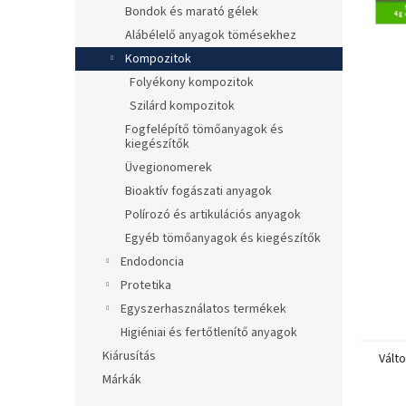
l
Bondok és marató gélek
​​Alábélelő anyagok tömésekhez
Kompozitok
Folyékony kompozitok
Szilárd kompozitok
Fogfelépítő tömőanyagok és
kiegészítők
Üvegionomerek
Bioaktív fogászati anyagok
Polírozó és artikulációs anyagok
Egyéb tömőanyagok és kiegészítők
Endodoncia
Protetika
Egyszerhasználatos termékek
Higiéniai és fertőtlenítő anyagok
Kiárusítás
Vált
Márkák