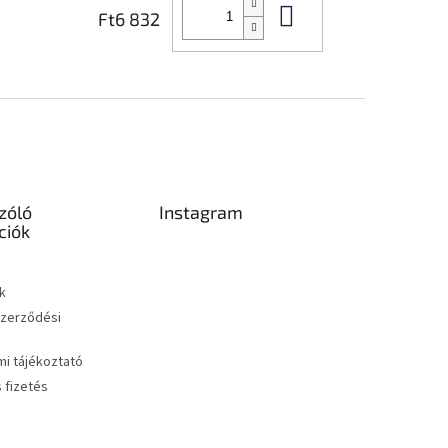
Kosárba
Ft6 832
zóló
Instagram
ciók
k
Szerződési
i tájékoztató
s fizetés