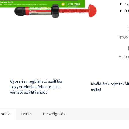
Sz
*O
NYOM
MEGO
Gyors és megbízható szállítás
Kiváló árak rejtett kö
- egyértelműen feltüntetjük a
nélkül
várható szállítási időt
ozatok
Leírás
Beszélgetés