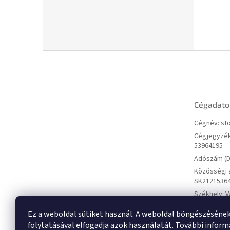
L
á
b
l
é
Cégadato
c
Cégnév: sto
Cégjegyzék
53964195
Adószám (D
Közösségi 
SK2121536
Székhely: V
01 Michalov
Ez a weboldal sütiket használ. A weboldal böngészéséne
folytatásával elfogadja azok használatát. További infor