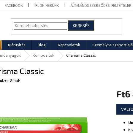
FACEBOOK
ÍRJON NEKÜNK
ÁLTALÁNOS SZERZŐDÉSI FELTÉTELEK
KERESÉS
Kiárusítás
Blog
Kapcsolatok
Személyre szabott ajá
ömőanyagok
Kompozitok
Charisma Classic
isma Classic
ulzer GmbH
Ft6
Egységár
VÁLTO
Un
Ki