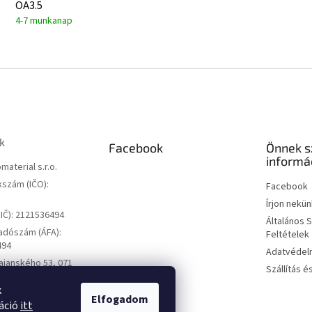
OA3.5
4-7 munkanap
k
Facebook
Önnek s
informá
material s.r.o.
szám (IČO):
Facebook
Írjon nekün
IČ): 2121536494
Általános 
adószám (ÁFA):
Feltételek
494
Adatvédelm
ajanského 53, 071
Szállítás é
ce, Szlovákia
k
Elfogadom
máció
itt