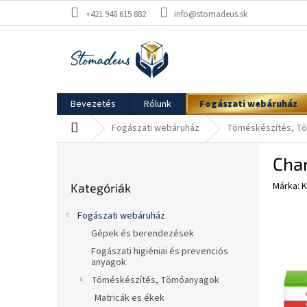
Ugrás
+421 948 615 882
info@stomadeus.sk
a
fő
tartalomhoz
Bevezetés
Rólunk
Fogászati webáruház
Kezdőlap
Fogászati webáruház
Töméskészítés, T
O
Char
l
Kategóriák
d
Márka:
K
Kategóriák
átugrása
a
l
Fogászati webáruház
s
Gépek és berendezések
ó
Fogászati higiéniai és prevenciós
p
anyagok
a
Töméskészítés, Tömőanyagok
n
Matricák es ékek
e