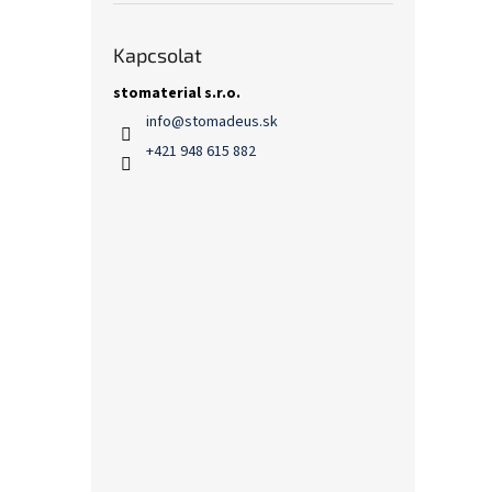
Kapcsolat
stomaterial s.r.o.
info
@
stomadeus.sk
+421 948 615 882