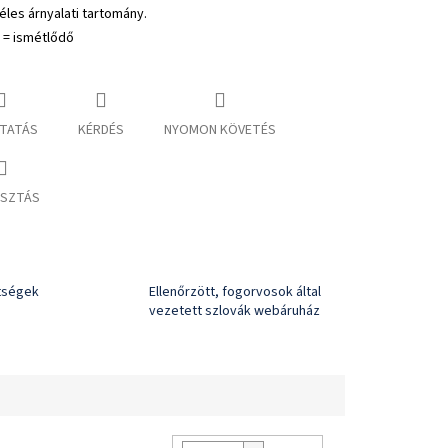
éles árnyalati tartomány.
 = ismétlődő
TATÁS
KÉRDÉS
NYOMON KÖVETÉS
SZTÁS
ltségek
Ellenőrzött, fogorvosok által
vezetett szlovák webáruház