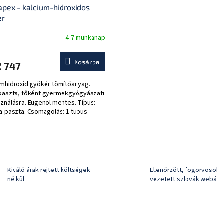
apex - kalcium-hidroxidos
er
4-7 munkanap
Kosárba
2 747
umhidroxid gyökér tömítőanyag.
paszta, főként gyermekgyógyászati
sználásra. Eugenol mentes. Típus:
a-paszta. Csomagolás: 1 tubus
pex Bázis (12g), 1 tubus Sealapex
tó...
L
i
s
t
Kiváló árak rejtett költségek
Ellenőrzött, fogorvosok
a
nélkül
vezetett szlovák webá
i
r
á
n