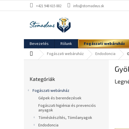
Ugrás
+421 948 615 882
info@stomadeus.sk
a
fő
tartalomhoz
Bevezetés
Rólunk
Fogászati webáruház
Kezdőlap
Fogászati webáruház
Endodoncia
G
O
Gyö
l
Kategóriák
d
Kategóriák
átugrása
Legn
a
l
Fogászati webáruház
s
Gépek és berendezések
ó
Fogászati higiéniai és prevenciós
p
anyagok
a
Töméskészítés, Tömőanyagok
n
Endodoncia
e