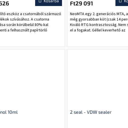
Kosárba
K
 626
Ft29 091
olító eszköz a csatornából származó
NeoMTA egy 2. generációs MTA, 
dékok szívásához. A csatorna
még gyorsabban köt (csak 14 perc
tása során körülbelül 80%-kal
Kiváló RTG kontrasztosság. Nem s
nti a felhasznált papírtörlő
el a fogakat. Géllel keverhető az
iségét, így felgyorsítva és
egyszerű felvitel érdekében.
onyabbá téve a...
Méretstabilis: <...
nol 10ml
2 seal - VDW sealer