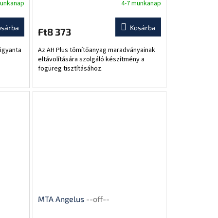
munkanap
4-7 munkanap
osárba
Kosárba
Ft8 373
igyanta
Az AH Plus tömítőanyag maradványainak
eltávolítására szolgáló készítmény a
fogüreg tisztításához.
MTA Angelus
--off--