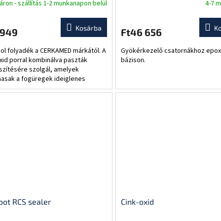
áron - szállítás 1-2 munkanapon belül
4-7 
Kosárba
K
 949
Ft46 656
ol folyadék a CERKAMED márkától. A
Gyökérkezelő csatornákhoz epox
oxid porral kombinálva paszták
bázison.
szítésére szolgál, amelyek
masak a fogüregek ideiglenes
ére, a gyökércsatornák tömésére
ntén, mint...
oot RCS sealer
Cink-oxid