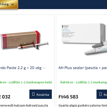
etőség
ndo Paste 2,2 g + 20 vég
--
AH Plus sealer (paszta + pa
áron - szállítás 1-2 munkanapon belül
Raktáron - szállítás 1-2 munkana
Kosárba
K
2 032
Ft46 583
erevedő kalcium-hidroxid paszta
Gyanta alapú gyökércsatorna-tömí