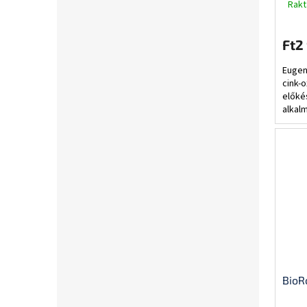
Rakt
Ft2
Eugen
cink-
előké
alkal
tömés
és szi
BioR