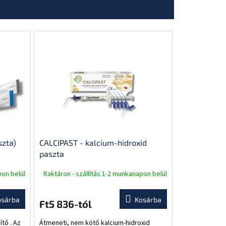
szta)
CALCIPAST - kalcium-hidroxid
paszta
pon belül
Raktáron - szállítás 1-2 munkanapon belül
osárba
Kosárba
Ft5 836-tól
tő . Az
Átmeneti, nem kötő kalcium-hidroxid