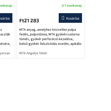
munkanap
4-7 munkanap
osárba
Kosárba
Ft21 283
Az
MTA anyag, amelyhez közvetlen pulpa
paszták
fedés, pulpotómia, MTA gyökércsatorna
tömés, gyökér perforáció kezelése,
mésére,
belső gyökér felszívódás esetén, apikális
s
dugó képzése széles apexeknél,
gyorsan
apexifikáció,...
MTA Angelus fehér