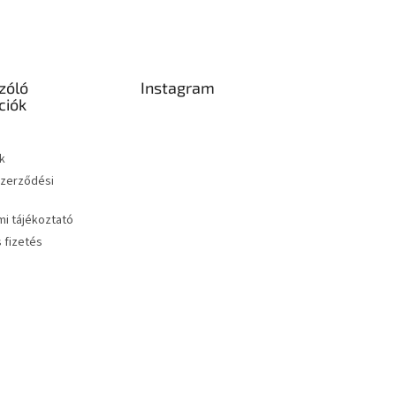
zóló
Instagram
ciók
k
Szerződési
i tájékoztató
s fizetés