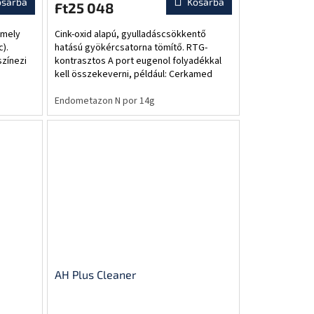
osárba
Kosárba
Ft25 048
amely
Cink-oxid alapú, gyulladáscsökkentő
).
hatású gyökércsatorna tömítő. RTG-
zínezi
kontrasztos A port eugenol folyadékkal
kell összekeverni, például: Cerkamed
eugenol Formaldehid-mentes.
Endometazon N por 14g
AH Plus Cleaner