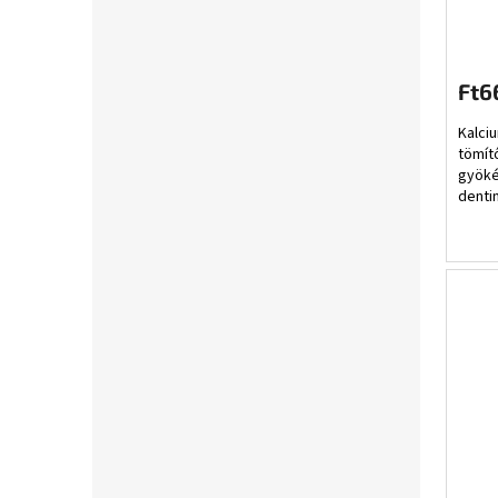
Ft6
Kalciu
tömít
gyöké
denti
Hidrof
megőrz