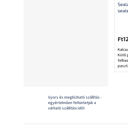
Seal
seal
Ft1
Kalci
Kötő 
felha
paszt
Seala
Gyorsí
Gyors és megbízható szállítás -
egyértelműen feltüntetjük a
várható szállítási időt
L