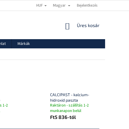
HUF
Magyar
ADATVÉDELMI TÁJÉKOZTATÓ
SZÁLLÍTÁS ÉS FIZETÉS
Bejelentkezés
KOSÁR
Üres kosár
nlat
Márkák
CALCIPAST - kalcium-
)
hidroxid paszta
s 1-2
Raktáron - szállítás 1-2
l
munkanapon belül
Ft5 836-tól