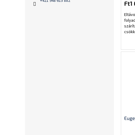
+421 948 615 882
Ft1
Eltáv
folya
szárí
csökke
menny
haték
Euge