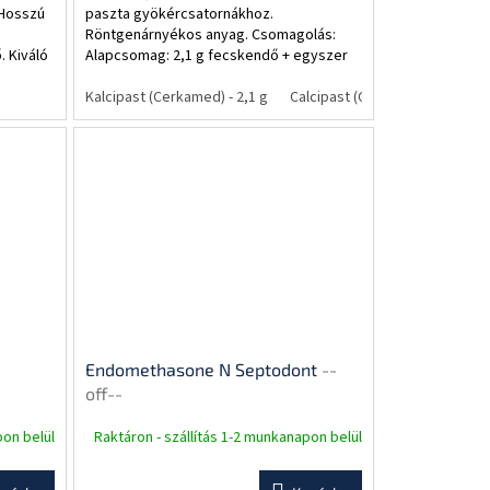
 Hosszú
paszta gyökércsatornákhoz.
Röntgenárnyékos anyag. Csomagolás:
 Kiváló
Alapcsomag: 2,1 g fecskendő + egyszer
z.
használatos applikátor készlet
Óriáscsomag: 4 x 2,1g +...
Kalcipast (Cerkamed) - 2,1 g
Calcipast (Cerkamed) 4 x 2,1
Endomethasone N Septodont
--
off--
pon belül
Raktáron - szállítás 1-2 munkanapon belül