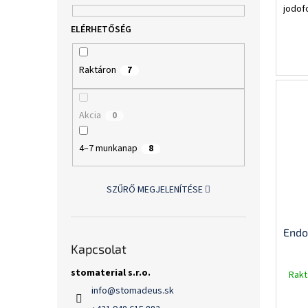
jodof
Raktáron
7
Akcia
0
4–7 munkanap
8
SZŰRŐ MEGJELENÍTÉSE
Endo
Kapcsolat
stomaterial s.r.o.
Rakt
info
@
stomadeus.sk