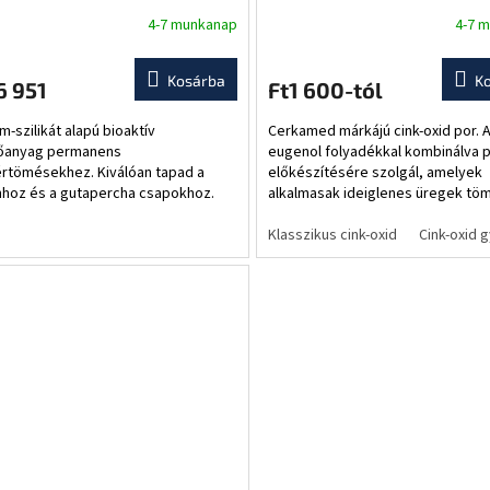
4-7 munkanap
4-7 
Kosárba
K
6 951
Ft1 600-tól
m-szilikát alapú bioaktív
Cerkamed márkájú cink-oxid por. 
őanyag permanens
eugenol folyadékkal kombinálva 
rtömésekhez. Kiválóan tapad a
előkészítésére szolgál, amelyek
nhoz és a gutapercha csapokhoz.
alkalmasak ideiglenes üregek tö
il - a nedvesség jelenléte esetén is
csatornákhoz, valamint ideiglene
i a tömítettséget....
cementként....
Klasszikus cink-oxid
Cink-oxid 