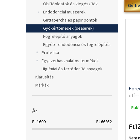
T
l
Öblítőoldatok és kiegészítők
Elérh
e
Endodonciai muszerek
r
Guttapercha és papír pontok
m
Gyökértömések (sealerek)
é
Fogfelépítő anyagok
k
e
Egyéb - endodoncia és fogfelépítés
k
Protetika
l
Egyszerhasználatos termékek
i
Higiéniai és fertőtlenítő anyagok
s
Kiárusítás
t
á
Márkák
Fore
j
off--
a
Rakt
Ár
Ft
1600
Ft
66952
Ft1
Nem m