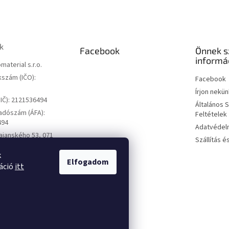
y
í
t
á
s
k
Facebook
Önnek s
e
informá
l
material s.r.o.
e
szám (IČO):
Facebook
m
e
Írjon nekün
i
IČ): 2121536494
Általános 
adószám (ÁFA):
Feltételek
494
Adatvédelm
ajanského 53, 071
Szállítás é
ce, Szlovákia
k
Elfogadom
máció
itt