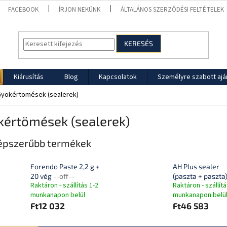
FACEBOOK
ÍRJON NEKÜNK
ÁLTALÁNOS SZERZŐDÉSI FELTÉTELEK
KERESÉS
Kiárusítás
Blog
Kapcsolatok
Személyre szabott ajá
yökértömések (sealerek)
kértömések (sealerek)
épszerűbb termékek
Forendo Paste 2,2 g +
AH Plus sealer
20 vég
--off--
(paszta + paszta
Raktáron - szállítás 1-2
Raktáron - szállítá
munkanapon belül
munkanapon belü
Ft12 032
Ft46 583