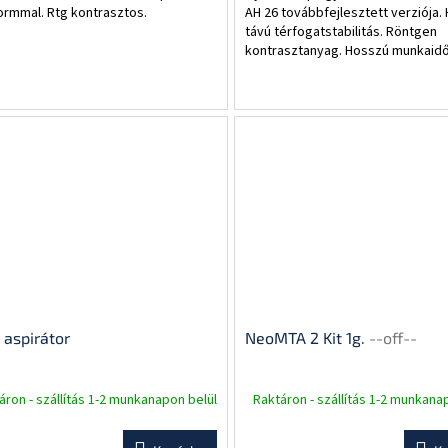
ormmal. Rtg kontrasztos.
AH 26 továbbfejlesztett verziója.
távú térfogatstabilitás. Röntgen
kontrasztanyag. Hosszú munkaidő.
tapadás a gyökércsatornák faláho
 aspirátor
NeoMTA 2 Kit 1g.
--off--
áron - szállítás 1-2 munkanapon belül
Raktáron - szállítás 1-2 munkana