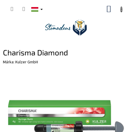
Ugrás
KOSÁR
a
fő
tartalomhoz
Charisma Diamond
Márka:
Kulzer GmbH