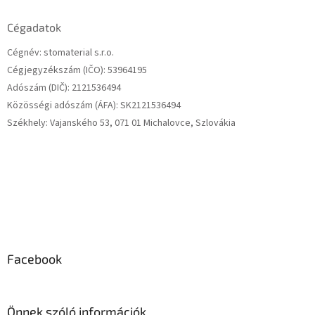
b
l
Cégadatok
é
Cégnév: stomaterial s.r.o.
c
Cégjegyzékszám (IČO): 53964195
Adószám (DIČ): 2121536494
Közösségi adószám (ÁFA): SK2121536494
Székhely: Vajanského 53, 071 01 Michalovce, Szlovákia
Facebook
Önnek szóló információk