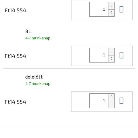
Kos
Ft14 554
BL
4-7 munkanap
Kos
Ft14 554
délelőtt
4-7 munkanap
Kos
Ft14 554
L
á