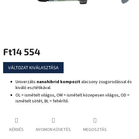
Ft14 554
Egységár:
VÁLTOZAT KIVÁLASZTÁSA
Univerzális
nanohibrid kompozit
alacsony zsugorodással és
kiváló esztétikával.
OL = ismételt világos, OM = ismételt közepesen világos, OD =
ismételt sötét, BL = fehérítő.
KÉRDÉS
NYOMON KÖVETÉS
MEGOSZTÁS