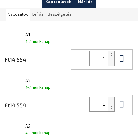
Kapcsolatok
Márkák
Változatok
Leírás
Beszélgetés
A1
4-7 munkanap
Kos
Ft14 554
A2
4-7 munkanap
Kos
Ft14 554
A3
4-7 munkanap