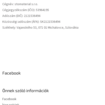
é
Cégnév: stomaterial s.r.o.
c
Cégjegyzékszám (IČO): 53964195
Adószám (DIČ): 2121536494
Közösségi adószám (ÁFA): SK2121536494
Székhely: Vajanského 53, 071 01 Michalovce, Szlovákia
Facebook
Önnek szóló információk
Facebook