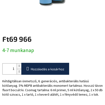
Ft69 966
Egységár:
4-7 munkanap
Hozzáadás a kosárhoz
Kétdigitálisan önmetsző, 6. generációs, antibakteriális hatású
kötőanyag. 5% MDPB antibakteriális monomert tartalmaz. Hosszú távon
fluort bocsát ki. Csomag tartalma: 6 ml primer, 5 ml kötőanyag, 2 x 50 db
kötő szivacs, 1 x tartó, 1 x keverő alátét, 1 x fényvédő lemez, 1 x tok.