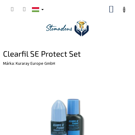
Ugrás
KOSÁR
a
fő
tartalomhoz
Clearfil SE Protect Set
Márka:
Kuraray Europe GmbH