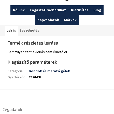
Rólunk
Fogászati webáruház
Kiárusítás
Blog
Kapcsolatok
Márkák
Leírás
Beszélgetés
Termék részletes leírása
Semmilyen termékleírás nem érhető el
Kiegészítő paraméterek
Kategória
:
Bondok és marató gélek
Gyártói kód
:
2870-EU
L
á
b
l
Cégadatok