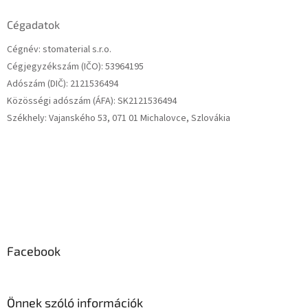
b
l
Cégadatok
é
Cégnév: stomaterial s.r.o.
c
Cégjegyzékszám (IČO): 53964195
Adószám (DIČ): 2121536494
Közösségi adószám (ÁFA): SK2121536494
Székhely: Vajanského 53, 071 01 Michalovce, Szlovákia
Facebook
Önnek szóló információk