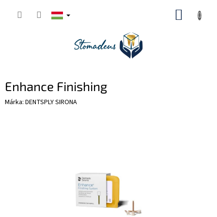
Ugrás
KOSÁR
a
fő
tartalomhoz
Enhance Finishing
Márka:
DENTSPLY SIRONA