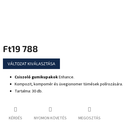
Ft19 788
Egységár:
VÁLTOZAT KIVÁLASZTÁSA
Csiszoló gumikupakok
Enhance.
Kompozit, kompomér és üvegionomer tömések polírozására.
Tartalma: 30 db.
KÉRDÉS
NYOMON KÖVETÉS
MEGOSZTÁS