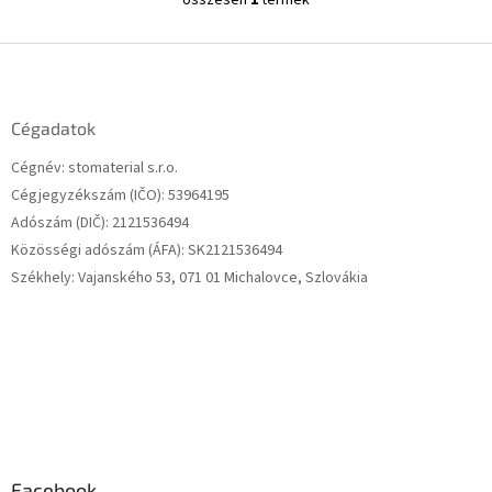
L
i
s
L
t
á
a
b
i
l
Cégadatok
r
é
á
Cégnév: stomaterial s.r.o.
c
n
Cégjegyzékszám (IČO): 53964195
y
í
Adószám (DIČ): 2121536494
t
Közösségi adószám (ÁFA): SK2121536494
á
Székhely: Vajanského 53, 071 01 Michalovce, Szlovákia
s
e
l
e
m
e
i
Facebook