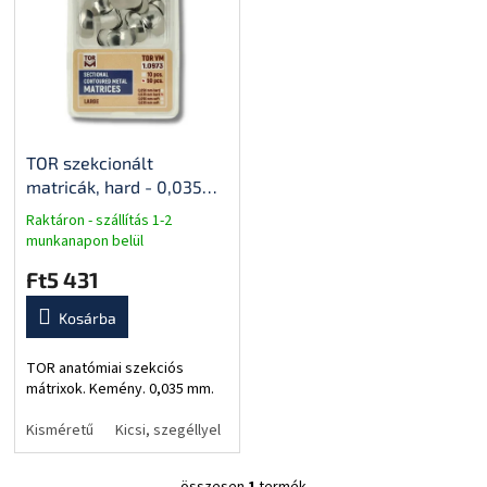
k
r
r
m
e
é
n
k
d
e
e
k
z
TOR szekcionált
l
é
matricák, hard - 0,035
i
s
mm
s
e
Raktáron - szállítás 1-2
t
munkanapon belül
á
Ft5 431
j
a
Kosárba
TOR anatómiai szekciós
mátrixok. Kemény. 0,035 mm.
Kisméretű
Kicsi, szegéllyel
Közepes méretű
Közepes, szegéll
összesen
1
termék