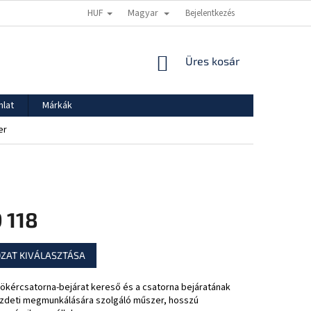
HUF
Magyar
ADATVÉDELMI TÁJÉKOZTATÓ
SZÁLLÍTÁS ÉS FIZETÉS
Bejelentkezés
KOSÁR
Üres kosár
nlat
Márkák
er
 118
:
ZAT KIVÁLASZTÁSA
ökércsatorna-bejárat kereső és a csatorna bejáratának
zdeti megmunkálására szolgáló műszer, hosszú