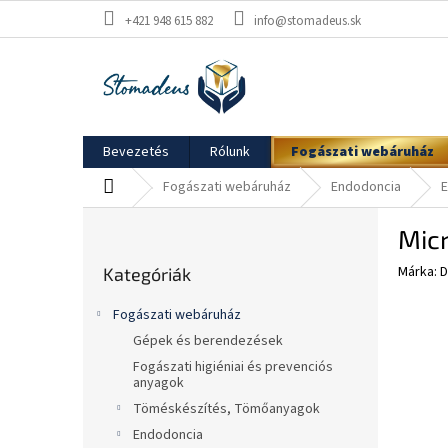
Ugrás
+421 948 615 882
info@stomadeus.sk
a
fő
tartalomhoz
Bevezetés
Rólunk
Fogászati webáruház
Kezdőlap
Fogászati webáruház
Endodoncia
E
O
Mic
l
Kategóriák
d
Márka:
D
Kategóriák
átugrása
a
l
Fogászati webáruház
s
Gépek és berendezések
ó
Fogászati higiéniai és prevenciós
p
anyagok
a
Töméskészítés, Tömőanyagok
n
Endodoncia
e