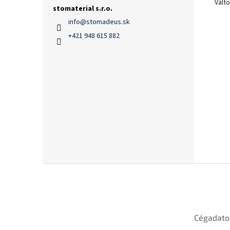
Vált
stomaterial s.r.o.
info
@
stomadeus.sk
+421 948 615 882
L
á
b
l
é
Cégadato
c