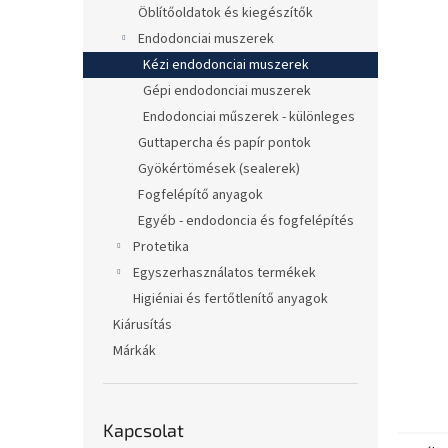
l
Öblítőoldatok és kiegészítők
Endodonciai muszerek
Kézi endodonciai muszerek
Gépi endodonciai muszerek
Endodonciai műszerek - különleges
Guttapercha és papír pontok
Gyökértömések (sealerek)
Fogfelépítő anyagok
Egyéb - endodoncia és fogfelépítés
Protetika
Egyszerhasználatos termékek
Higiéniai és fertőtlenítő anyagok
Kiárusítás
Márkák
Kapcsolat