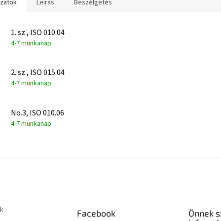
ozatok
Leírás
Beszélgetés
1. sz., ISO 010.04
4-7 munkanap
2. sz., ISO 015.04
4-7 munkanap
No.3, ISO 010.06
4-7 munkanap
k
Facebook
Önnek s