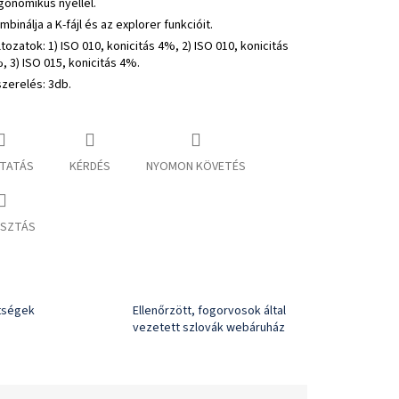
gonómikus nyéllel.
mbinálja a K-fájl és az explorer funkcióit.
ltozatok: 1)
ISO 010, konicitás 4%, 2) ISO 010, konicitás
, 3) ISO 015, konicitás 4%.
szerelés: 3db.
TATÁS
KÉRDÉS
NYOMON KÖVETÉS
SZTÁS
ltségek
Ellenőrzött, fogorvosok által
vezetett szlovák webáruház