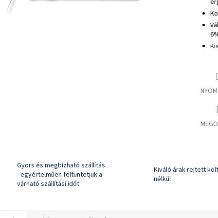
er
Ko
Vá
6%
Ki
NYOM
MEGO
Gyors és megbízható szállítás
Kiváló árak rejtett kö
- egyértelműen feltüntetjük a
nélkül
várható szállítási időt