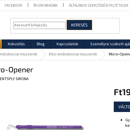
FACEBOOK
ÍRJON NEKÜNK
ÁLTALÁNOS SZERZŐDÉSI FELTÉTELEK
KERESÉS
Kiárusítás
Blog
Kapcsolatok
Személyre szabott ajá
ndodonciai muszerek
Kézi endodonciai muszerek
Micro-Open
ro-Opener
ENTSPLY SIRONA
Ft19
Egységár
VÁLTO
Gy
ke