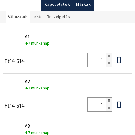
Kapcsolatok
Márkák
Változatok
Leírás
Beszélgetés
A1
4-7 munkanap
Kos
Ft14 514
A2
4-7 munkanap
Kos
Ft14 514
A3
4-7 munkanap