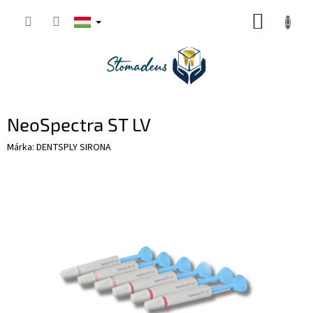
Ugrás
KOSÁR
a
fő
tartalomhoz
NeoSpectra ST LV
Márka:
DENTSPLY SIRONA