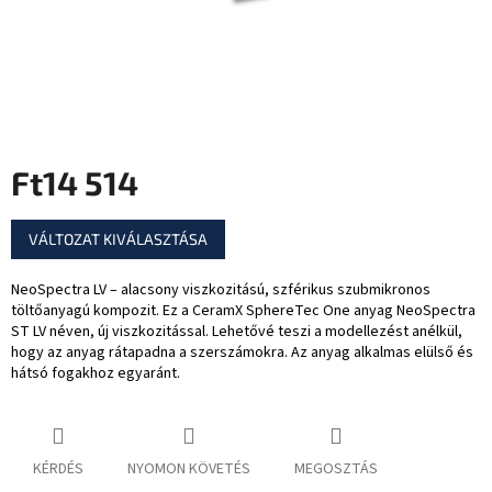
Ft14 514
Egységár:
VÁLTOZAT KIVÁLASZTÁSA
NeoSpectra LV – alacsony viszkozitású, szférikus szubmikronos
töltőanyagú kompozit. Ez a CeramX SphereTec One anyag NeoSpectra
ST LV néven, új viszkozitással. Lehetővé teszi a modellezést anélkül,
hogy az anyag rátapadna a szerszámokra. Az anyag alkalmas elülső és
hátsó fogakhoz egyaránt.
KÉRDÉS
NYOMON KÖVETÉS
MEGOSZTÁS