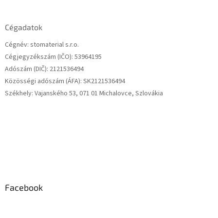
á
b
l
Cégadatok
é
Cégnév: stomaterial s.r.o.
c
Cégjegyzékszám (IČO): 53964195
Adószám (DIČ): 2121536494
Közösségi adószám (ÁFA): SK2121536494
Székhely: Vajanského 53, 071 01 Michalovce, Szlovákia
Facebook