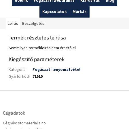
Rólunk
Fogászati webáruház
Kiárusítás
Blog
Kapcsolatok
Márkák
Leírás
Beszélgetés
Termék részletes leírása
Semmilyen termékleírás nem érhető el
Kiegészítő paraméterek
Kategória
:
Fogászati lenyomatvétel
Gyártói kód
:
71510
L
á
b
l
Cégadatok
é
Cégnév: stomaterial s.r.o.
c