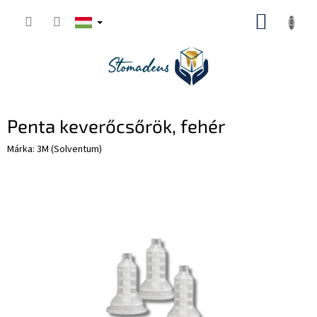
Ugrás
KOSÁR
a
fő
tartalomhoz
Penta keverőcsőrök, fehér
Márka:
3M (Solventum)