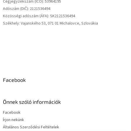
Cégjegyzékszám (IČO): 53964195
Adószám (DIČ): 2121536494
Közösségi adószám (ÁFA): SK2121536494
Székhely: Vajanského 53, 071 01 Michalovce, Szlovákia
Facebook
Önnek szóló információk
Facebook
Írjon nekünk
Általános Szerződési Feltételek