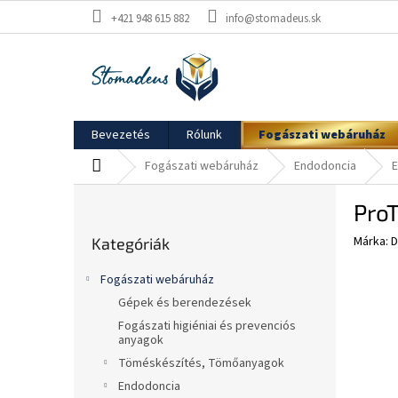
Ugrás
+421 948 615 882
info@stomadeus.sk
a
fő
tartalomhoz
Bevezetés
Rólunk
Fogászati webáruház
Kezdőlap
Fogászati webáruház
Endodoncia
E
O
ProT
l
Kategóriák
d
Márka:
D
Kategóriák
átugrása
a
l
Fogászati webáruház
s
Gépek és berendezések
ó
Fogászati higiéniai és prevenciós
p
anyagok
a
Töméskészítés, Tömőanyagok
n
Endodoncia
e