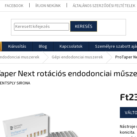
FACEBOOK
ÍRJON NEKÜNK
ÁLTALÁNOS SZERZŐDÉSI FELTÉTELEK
KERESÉS
Kiárusítás
Blog
Kapcsolatok
Személyre szabott ajá
ndodonciai muszerek
Gépi endodonciai muszerek
ProTaper N
aper Next rotációs endodonciai műsz
ENTSPLY SIRONA
Ft2
Egységár
VÁLTO
Nástroje 
konicita.