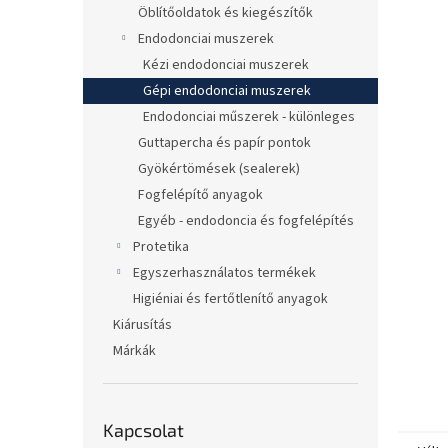
l
Öblítőoldatok és kiegészítők
Endodonciai muszerek
Kézi endodonciai muszerek
Gépi endodonciai muszerek
Endodonciai műszerek - különleges
Guttapercha és papír pontok
Gyökértömések (sealerek)
Fogfelépítő anyagok
Egyéb - endodoncia és fogfelépítés
Protetika
Egyszerhasználatos termékek
Higiéniai és fertőtlenítő anyagok
Kiárusítás
Márkák
Kapcsolat