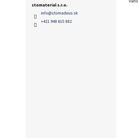
Vált
stomaterial s.r.o.
info
@
stomadeus.sk
+421 948 615 882