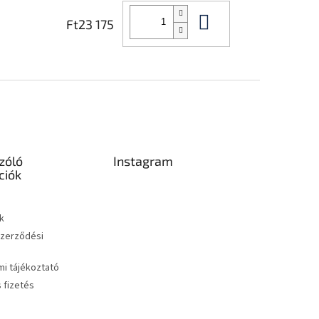
Kosárba
Ft23 175
zóló
Instagram
ciók
k
Szerződési
i tájékoztató
s fizetés