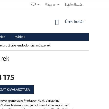
HUF
Magyar
ADATVÉDELMI TÁJÉKOZTATÓ
SZÁLLÍTÁS ÉS FIZETÉS
Bejelentkezés
KOSÁR
Üres kosár
nlat
Márkák
ext rotációs endodonciai műszerek
erek
3 175
:
ZAT KIVÁLASZTÁSA
novej generácie Protaper Next. Variabilná
 Zliatina M-Wire zvyšuje odolnosť a znižuje riziko