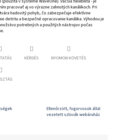
 (použitá v systéme WaveOne). Väčšia flexibilita - je
ím pracovať aj vo výrazne zahnutých kanálikoch. Pri
ytvára hadovitý pohyb, čo zabezpečuje efektívne
e detritu a bezpečné opracovanie kanálika. Výhodou je
nožstvo potrebných a použitých nástrojov počas
e.
TATÁS
KÉRDÉS
NYOMON KÖVETÉS
SZTÁS
ltségek
Ellenőrzött, fogorvosok által
vezetett szlovák webáruház