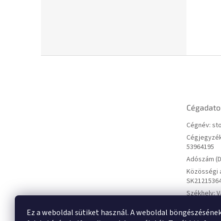
L
á
b
l
é
Cégadato
c
Cégnév: sto
Cégjegyzék
53964195
Adószám (D
Közösségi 
SK2121536
Székhely: V
01 Michalov
Ez a weboldal sütiket használ. A weboldal böngészéséne