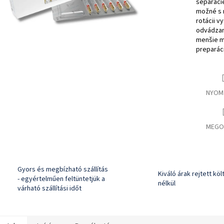
separácie
možné s n
rotácii v
odvádzani
menšie m
preparáci
NYOM
MEGO
Gyors és megbízható szállítás
Kiváló árak rejtett kö
- egyértelműen feltüntetjük a
nélkül
várható szállítási időt