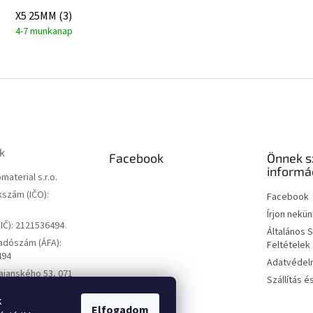
X5 25MM (3)
4-7 munkanap
k
Facebook
Önnek s
informá
material s.r.o.
szám (IČO):
Facebook
Írjon nekün
IČ): 2121536494
Általános 
adószám (ÁFA):
Feltételek
494
Adatvédelm
ajanského 53, 071
Szállítás é
ce, Szlovákia
k
Elfogadom