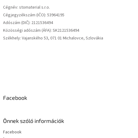
é
Cégnév: stomaterial s.r.o.
c
Cégjegyzékszám (IČO): 53964195
Adószám (DIČ): 2121536494
Közösségi adószám (ÁFA): SK2121536494
Székhely: Vajanského 53, 071 01 Michalovce, Szlovákia
Facebook
Önnek szóló információk
Facebook