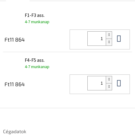
F1-F3 ass.
4-7 munkanap
Kos
Ft11 864
F4-F5 ass.
4-7 munkanap
Kos
Ft11 864
L
á
b
l
Cégadatok