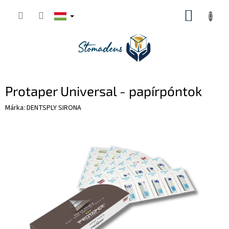
Ugrás
KOSÁR
a
fő
tartalomhoz
Protaper Universal - papírpóntok
Márka:
DENTSPLY SIRONA