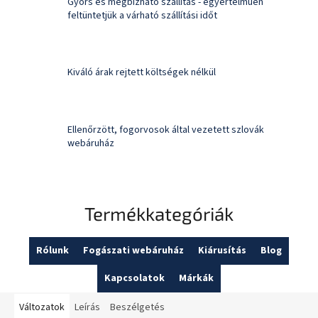
Gyors és megbízható szállítás - egyértelműen
feltüntetjük a várható szállítási időt
Kiváló árak rejtett költségek nélkül
Ellenőrzött, fogorvosok által vezetett szlovák
webáruház
Termékkategóriák
Rólunk
Fogászati webáruház
Kiárusítás
Blog
Kapcsolatok
Márkák
Változatok
Leírás
Beszélgetés