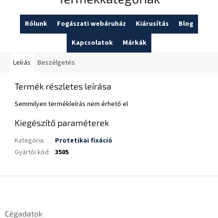
Rólunk
Fogászati webáruház
Kiárusítás
Blog
Kapcsolatok
Márkák
Leírás
Beszélgetés
Termék részletes leírása
Semmilyen termékleírás nem érhető el
Kiegészítő paraméterek
Kategória
:
Protetikai fixáció
Gyártói kód
:
3505
L
á
b
l
Cégadatok