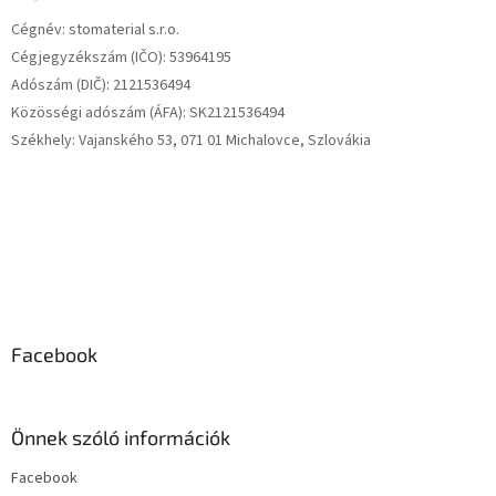
é
Cégnév: stomaterial s.r.o.
c
Cégjegyzékszám (IČO): 53964195
Adószám (DIČ): 2121536494
Közösségi adószám (ÁFA): SK2121536494
Székhely: Vajanského 53, 071 01 Michalovce, Szlovákia
Facebook
Önnek szóló információk
Facebook