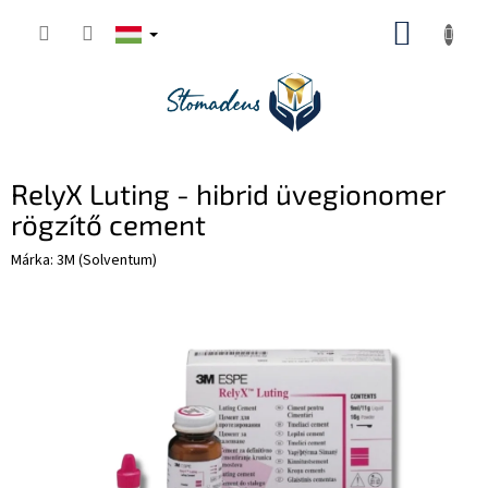
Ugrás
KOSÁR
a
fő
tartalomhoz
RelyX Luting - hibrid üvegionomer
rögzítő cement
Márka:
3M (Solventum)