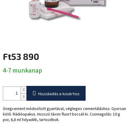
Ft53 890
Egységár:
4-7 munkanap
Hozzáadás a kosárhoz
Üvegcement módosított gyantával, végleges cementáláshoz. Gyorsan
kötő.
Rádióopakus. Hosszú távon fluort bocsát ki.
Csomagolás: 10 g
por, 6,8 ml folyadék, tartozékok.