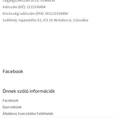
Cégjegyzékszám (IČO): 53964195
Adószám (DIČ): 2121536494
Közösségi adószám (ÁFA): SK2121536494
Székhely: Vajanského 53, 071 01 Michalovce, Szlovákia
Facebook
Önnek szóló információk
Facebook
Írjon nekünk
Általános Szerződési Feltételek