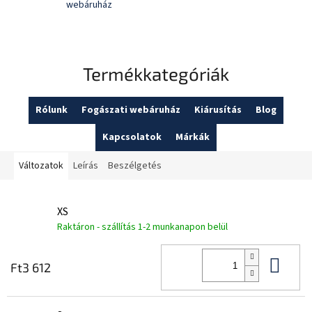
webáruház
Termékkategóriák
Rólunk
Fogászati webáruház
Kiárusítás
Blog
Kapcsolatok
Márkák
Változatok
Leírás
Beszélgetés
XS
Raktáron - szállítás 1-2 munkanapon belül
Kos
Ft3 612