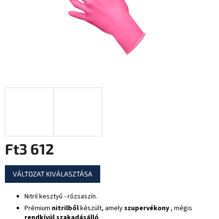
Ft3 612
Egységár:
VÁLTOZAT KIVÁLASZTÁSA
Nitril kesztyű - rózsaszín.
Prémium
nitrilből
készült, amely
szupervékony
, mégis
rendkívül
szakadásálló