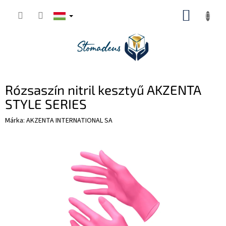
Ugrás
KOSÁR
a
fő
tartalomhoz
Rózsaszín nitril kesztyű AKZENTA
STYLE SERIES
Márka:
AKZENTA INTERNATIONAL SA