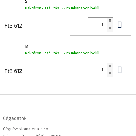
S
Raktáron - szállítás 1-2 munkanapon belül
Kos
Ft3 612
M
Raktáron - szállítás 1-2 munkanapon belül
Kos
Ft3 612
L
á
b
l
Cégadatok
é
Cégnév: stomaterial s.r.o.
c