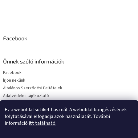
Facebook
Önnek szóló információk
Facebook
Írjon nekünk
Általános Szerződési Feltételek
Adatvédelmi tájékoztató
Szállítás és fizetés
Ez a weboldal sütiket használ. A weboldal böngészésének
folytatásával elfogadja azok használatát. További
információ
itt található.
Instagram