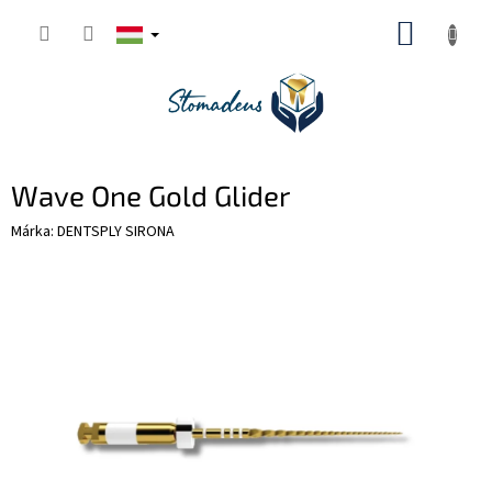
Ugrás
KOSÁR
a
fő
tartalomhoz
Wave One Gold Glider
Márka:
DENTSPLY SIRONA