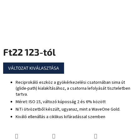
Ft22 123
-tól
Egységár:
VÁLTOZAT KIVÁLASZTÁSA
Reciprokáló eszköz a gyökérkezelési csatornában sima út
(glide-path) kialakításához, a csatorna lefolyását tiszteletben
tartva.
Méret: ISO 15, változó kúposság 2 és 6% között
NiTi ötvözetből készült, ugyanaz, mint a WaveOne Gold.
Kiváló ellenállás a ciklikus kifáradással szemben