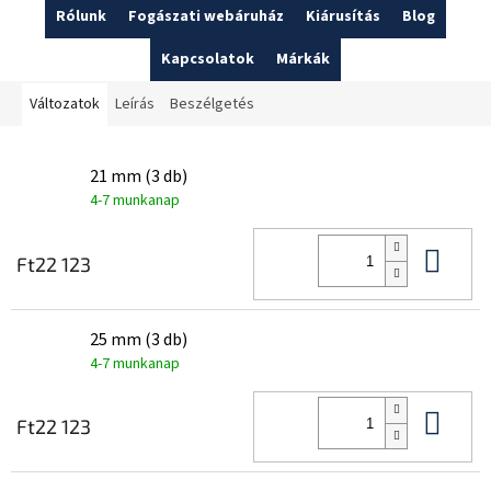
Rólunk
Fogászati webáruház
Kiárusítás
Blog
Kapcsolatok
Márkák
Változatok
Leírás
Beszélgetés
21 mm (3 db)
4-7 munkanap
Kos
Ft22 123
25 mm (3 db)
4-7 munkanap
Kos
Ft22 123