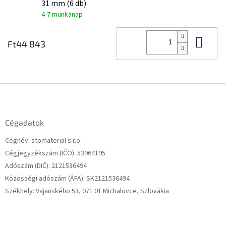
31 mm (6 db)
4-7 munkanap
Kos
Ft44 843
L
á
b
l
Cégadatok
é
Cégnév: stomaterial s.r.o.
c
Cégjegyzékszám (IČO): 53964195
Adószám (DIČ): 2121536494
Közösségi adószám (ÁFA): SK2121536494
Székhely: Vajanského 53, 071 01 Michalovce, Szlovákia