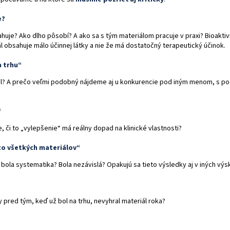
e?
huje? Ako dlho pôsobí? A ako sa s tým materiálom pracuje v praxi? Bioaktivi
l obsahuje málo účinnej látky a nie že má dostatočný terapeutický účinok.
a trhu“
il? A prečo veľmi podobný nájdeme aj u konkurencie pod iným menom, s po
“
e, či to „vylepšenie“ má reálny dopad na klinické vlastnosti?
zo všetkých materiálov“
á bola systematika? Bola nezávislá? Opakujú sa tieto výsledky aj v iných v
y pred tým, keď už bol na trhu, nevyhral materiál roka?