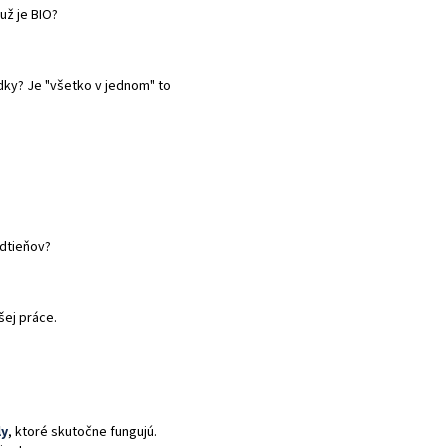
už je BIO?
dky? Je "všetko v jednom" to
odtieňov?
šej práce.
ly
, ktoré skutočne fungujú.