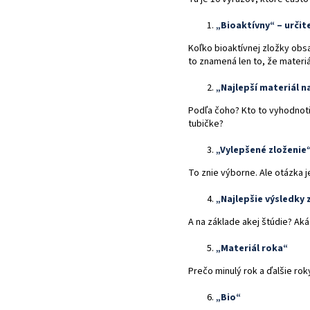
„Bioaktívny“ – určit
Koľko bioaktívnej zložky obsa
to znamená len to, že materiá
„Najlepší materiál n
Podľa čoho? Kto to vyhodnot
tubičke?
„Vylepšené zloženie
To znie výborne. Ale otázka j
„Najlepšie výsledky 
A na základe akej štúdie? Ak
„Materiál roka“
Prečo minulý rok a ďalšie rok
„Bio“