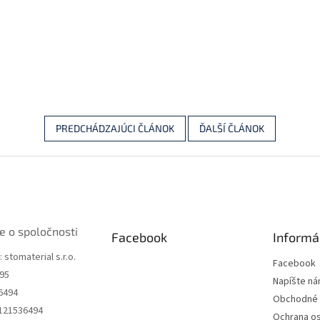
PREDCHÁDZAJÚCI ČLÁNOK
ĎALŠÍ ČLÁNOK
e o spoločnosti
Facebook
Informá
 stomaterial s.r.o.
Facebook
195
Napíšte n
6494
Obchodné 
2121536494
Ochrana o