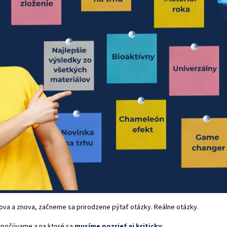
ova a znova, začneme sa prirodzene pýtať otázky. Reálne otázky.
o počúvame a na ktoré sa
musíme pozrieť aj kriticky
: