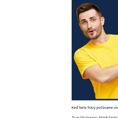
Keď tieto frázy počúvame zn
Tu je 10 výrazov, ktoré čast