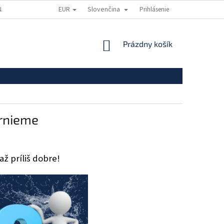
EUR
Slovenčina
A OSOBNÝCH ÚDAJOV
DOPRAVA A PLATBA
Prihlásenie
NÁKUPNÝ
Prázdny košík
KOŠÍK
ornieme
až príliš dobre!