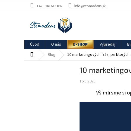
Prejsť
+421 948 615 882
info@stomadeus.sk
na
obsah
Úvod
O nás
E-SHOP
Výpredaj
B
Domov
Blog
10 marketingových fráz, pri ktorých
10 marketingov
16.5.2025
Všimli sme si o