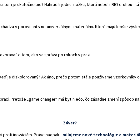
na tom je skutočne bio? Nahradili jednu zložku, ktorá nebola BIO druhou - tá 
ychádza v porovnaní s ne-univerzálnymi materiálmi. Ktoré majú lepšie výsle
ozprávať o tom, ako sa správa po rokoch v praxi
 keď je diskolorovaný? Ak áno, prečo potom stále používame vzorkovníky 
 praxi. Pretože „game changer“ má byť niečo, čo zásadne zmení spôsob na
Záver?
ni proti inováciám. Práve naopak -
milujeme nové technológie a materiá