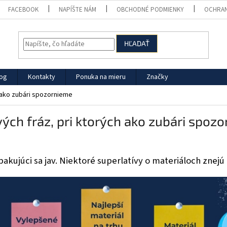
FACEBOOK
NAPÍŠTE NÁM
OBCHODNÉ PODMIENKY
OCHRAN
HĽADAŤ
log
Kontakty
Ponuka na mieru
Značky
 ako zubári spozornieme
ých fráz, pri ktorých ako zubári spoz
pakujúci sa jav. Niektoré superlatívy o materiáloch znejú 