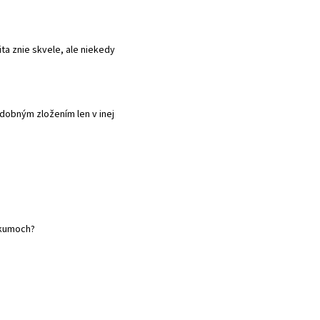
ta znie skvele, ale niekedy
dobným zložením len v inej
ýskumoch?