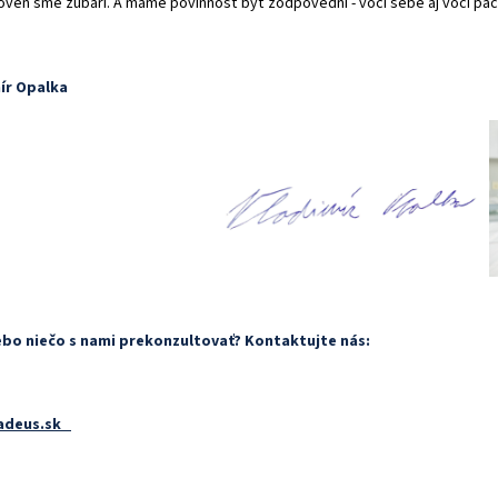
oveň sme zubári. A máme povinnosť byť zodpovední - voči sebe aj voči pa
mír Opalka
ebo niečo s nami prekonzultovať? Kontaktujte nás:
deus.sk