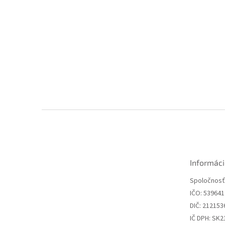
Z
á
p
ä
t
Informáci
i
e
Spoločnosť:
IČO: 53964
DIČ: 212153
IČ DPH: SK