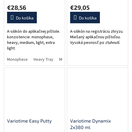
€28,56
€29,05
Do košíka
Do košíka
A-silikón do aplikačnej pištole.
A-silikón na registráciu zhryzu.
konzistencie: monophase,
Miešaný aplikačnou pištoľou.
heavy, medium, light, extra
Vysoká pevnosť po ztuhnutí.
light.
Monophase
Heavy Tray
Medium Flow
Light Flow
Extra Light
Variotime Easy Putty
Variotime Dynamix
2x380 ml