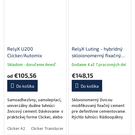
RelyX U200
RelyX Luting - hybridný
Clicker/Automix
skloionomerný fixačný
cement
Skladom - doručenie ihneď
Dodanie 4 až 7 pracovných dní
€105,56
€148,15
od
Do košíka
Do košíka
Samoadhezívny, samoleptací,
Skloionomerný živicou
univerzálny duálne tuhnúci
modifikovaný fixačný cement
živicový cement. Dávkovanie v
pre definitívne cementovanie.
praktickej forme Clicker, alebo
Rýchlo tuhnúci. Rádioopákny.
Automix (samozmiešavacia
Dlhodobo uvoľňuje
striekačka). Jednoduché a
Clicker A2
Clicker Translucent
Automix refill A2
fluoridy. Balenie: 10 g prášok,
Automix refill 
časovo úsporné...
6,8 ml tekutina,...