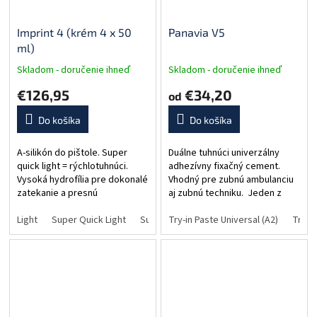
Imprint 4 (krém 4 x 50
Panavia V5
ml)
Skladom - doručenie ihneď
Skladom - doručenie ihneď
€126,95
€34,20
od
Do košíka
Do košíka
A-silikón do pištole. Super
Duálne tuhnúci univerzálny
quick light = rýchlotuhnúci.
adhezívny fixačný cement.
Vysoká hydrofília pre dokonalé
Vhodný pre zubnú ambulanciu
zatekanie a presnú
aj zubnú techniku. Jeden z
reprodukciu detailov. Balenie:
najlepšie hodnotených
4 x 50 ml, 5 x žlté miešacie
Light
Super Quick Light
Super Quick Ultra Light
adhezívnych cementov.
Try-in Paste Universal (A2)
Regular
Try-in
Supe
koncovky, 5x Intraoral
Vysoká pevnosť väzby.
Syringe...
Dlhodobá...