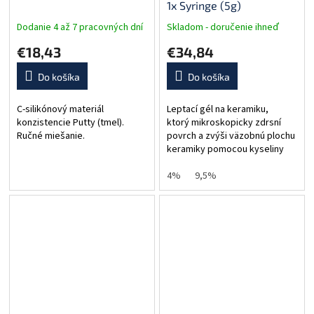
1x Syringe (5g)
Dodanie 4 až 7 pracovných dní
Skladom - doručenie ihneď
€18,43
€34,84
Do košíka
Do košíka
C-silikónový materiál
Leptací gél na keramiku,
konzistencie Putty (tmel).
ktorý mikroskopicky zdrsní
Ručné miešanie.
povrch a zvýši väzobnú plochu
keramiky pomocou kyseliny
fluorovodíkovej (HF). Účinok je
podobný pieskovaniu, ale je
4%
9,5%
kontrolovanejší a...