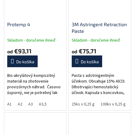
Protemp 4
3M Astringent Retraction
Paste
Skladom - doručenie ihneď
Skladom - doručenie ihneď
€93,11
€75,71
od
od
Do košíka
Do košíka
Bis-akrylátový kompozitný
Pasta s adstringentným
materiál na zhotovenie
účinkom. Obsahuje 15% AlCl3.
provizórnych náhrad. Časovo
Dlhotrvajúci hemostatický
úsporný, nie je potrebný lak
účinok. Kapsula s koncovkou,
ani kondicioner - stačí povrch
ktorá sa ľahko vnára do sulku.
zotrieť alkoholom. Spoľahlivé a
A1
A2
A3
A3,5
25ks x 0,25 g
100ks x 0,25 g
pevné provizórne...