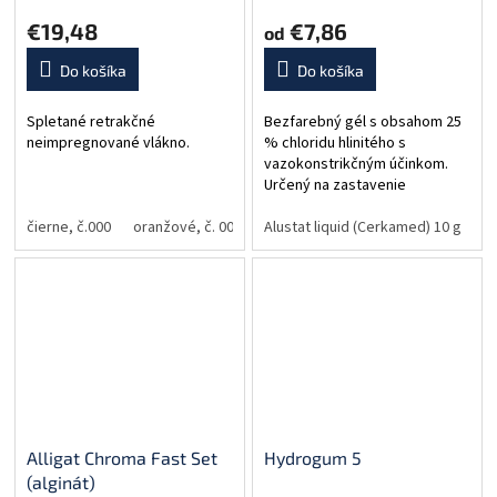
€19,48
€7,86
od
Do košíka
Do košíka
Spletané retrakčné
Bezfarebný gél s obsahom 25
neimpregnované vlákno.
% chloridu hlinitého s
vazokonstrikčným účinkom.
Určený na zastavenie
menšieho gingiválneho
čierne, č.000
oranžové, č. 00
fialové, č. 0
krvácania. Banánová príchuť.
Alustat liquid (Cerkamed) 10 g
modré, č. 1
zelené,
A
Luer-Lock striekačky zaručujú
bezpečnú...
Alligat Chroma Fast Set
Hydrogum 5
(alginát)