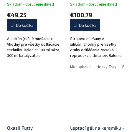
Skladom - doručenie ihneď
Skladom - doručenie ihneď
€49,25
€100,79
Do košíka
Do košíka
A-silikón (ručné miešanie).
Strojovo miešaný A-
Vhodný pre všetky odtláčacie
silikón, vhodný pre všetky
techniky. Balenie: 300 ml báza,
druhy odtláčania. Vysoká
300 ml katalyzátor.
reprodukcia detailov. Balenie:
2x380 ml, 2x miešacie
koncovky žlté, 1x fixačný
Monophase
Heavy Tray
Putty
krúžok.
Oxasil Putty
Leptací gél na keramiku -