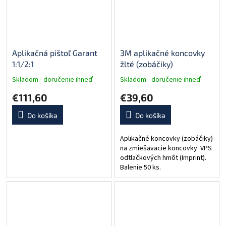
Aplikačná pištoľ Garant
3M aplikačné koncovky
1:1/2:1
žlté (zobáčiky)
Skladom - doručenie ihneď
Skladom - doručenie ihneď
€111,60
€39,60
Do košíka
Do košíka
Aplikačné koncovky (zobáčiky)
na zmiešavacie koncovky VPS
odtlačkových hmôt (Imprint).
Balenie 50 ks.