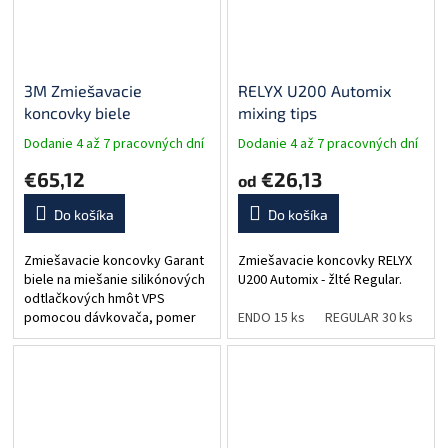
3M Zmiešavacie
RELYX U200 Automix
koncovky biele
mixing tips
Dodanie 4 až 7 pracovných dní
Dodanie 4 až 7 pracovných dní
€65,12
€26,13
od
Do košíka
Do košíka
Zmiešavacie koncovky Garant
Zmiešavacie koncovky RELYX
biele na miešanie silikónových
U200 Automix - žlté Regular.
odtlačkových hmôt VPS
pomocou dávkovača, pomer
ENDO 15 ks
REGULAR 30 ks
1:1, 2:1. Balenie 50 ks