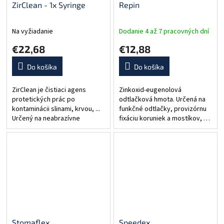
ZirClean - 1x Syringe
Repin
Na vyžiadanie
Dodanie 4 až 7 pracovných dní
€22,68
€12,88
Do košíka
Do košíka
ZirClean je čistiaci agens
Zinkoxid-eugenolová
protetických prác po
odtlačková hmota. Určená na
kontaminácii slinami, krvou, ...
funkčné odtlačky, provizórnu
Určený na neabrazívne
fixáciu koruniek a mostíkov, …
čistenie adhéznych povrchov
Umožňuje odtláčanie bez
zirkónových, keramických a
kompresie mäkkých tkanív.
kovových náhrad po
Presná reprodukciou detailov,
intraorálnom...
objemová...
Stomaflex
Speedex