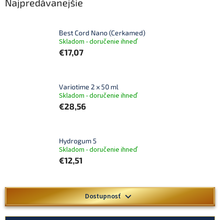
Najpredávanejšie
Best Cord Nano (Cerkamed)
Skladom - doručenie ihneď
€17,07
Variotime 2 x 50 ml
Skladom - doručenie ihneď
€28,56
Hydrogum 5
Skladom - doručenie ihneď
€12,51
V
Dostupnosť
ý
p