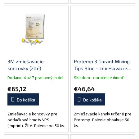
3M zmiešavacie
Protemp 3 Garant Mixing
koncovky (žlté)
Tips Blue - zmiešavacie
kanyly
Dodanie 4 až 7 pracovných dní
Skladom - doručenie ihneď
€65,12
€46,64
Do košíka
Do košíka
Zmiešavacie koncovky pre
Zmiešavacie kanyly určené pre
odtlačkové hmoty VPS
Protemp. Balenie obsahuje 50
(Imprint). Žlté. Balenie po 50 ks.
ks.