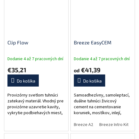
Clip Flow
Breeze EasyCEM
Dodanie 4 až 7 pracovných dní
Dodanie 4 až 7 pracovných dní
€35,21
€41,39
od
Do košíka
Do košíka
Provizórny svetlom tuhnúci
Samoadhezívny, samoleptací,
zatekavý materiál. Vhodný pre
duálne tuhnúci živicový
provizórne uzavretie kavity,
cement na cementovanie
vykrytie podbiehavých miest,
koruniek, mostíkov, inlejí,
... Využívaný tiež pri: pri bielení,
onlejí a čapov. Aplikácia z
implantológii, endodoncii.
automix striekačky.
Breeze A2
Breeze Intro Kit
Br
Elastický....