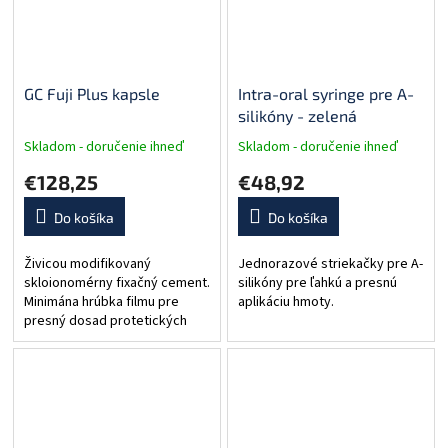
GC Fuji Plus kapsle
Intra-oral syringe pre A-
silikóny - zelená
Skladom - doručenie ihneď
Skladom - doručenie ihneď
€128,25
€48,92
Do košíka
Do košíka
Živicou modifikovaný
Jednorazové striekačky pre A-
skloionomérny fixačný cement.
silikóny pre ľahkú a presnú
Minimána hrúbka filmu pre
aplikáciu hmoty.
presný dosad protetických
prác. RTG kontrastný Forma:
kapsle Variant: A3