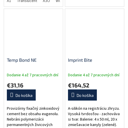
A1
Translucent
A3O
WO
Trial kit A1
polymerizáciu kompozitných
materiálov. Balenie: 30 g báza,
13 g...
Temp Bond NE
Imprint Bite
Dodanie 4 až 7 pracovných dní
Dodanie 4 až 7 pracovných dní
€31,16
€164,52
Do košíka
Do košíka
Provizórny fixačný zinkoxidový
A-silikón na registráciu zhryzu.
cement bez obsahu eugenolu.
Vysoká tvrdosťou - zachováva
Nebráni polymerizácii
si tvar. Balenie: 4 x 50 ml, 20 x
permanentných živicových
zmiešavacie kanyly (zelené).