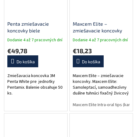
Penta zmiešavacie
Maxcem Elite –
koncovky biele
zmiešavacie koncovky
Dodanie 4 až 7 pracovných dní
Dodanie 4 až 7 pracovných dní
€49,78
€18,23
Do košíka
Do košíka
Zmiešavacia koncovka 3M
Maxcem Elite – zmiešavacie
Penta White pre jednotky
koncovky. Maxcem Elite:
Pentamix. Balenie obsahuje 50
Samoleptací, samoadhezívny
ks.
duálne tuhnúci fixačný živicový
cement. Sila adhézie až 22-23
MPa. Mechanická odolnosť so
Maxcem Elite Intra-oral tips (kanyly
zachovanou...