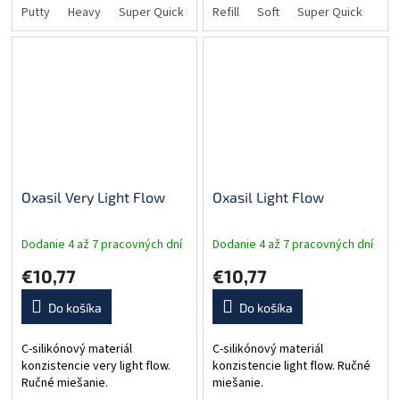
zatekanie a dokonalú
Putty
Heavy
Super Quick Heavy
miešacom zariadení.
Refill
Soft
Super Quick
Sup
reprodukciu detailov....
Oxasil Very Light Flow
Oxasil Light Flow
Dodanie 4 až 7 pracovných dní
Dodanie 4 až 7 pracovných dní
€10,77
€10,77
Do košíka
Do košíka
C-silikónový materiál
C-silikónový materiál
konzistencie very light flow.
konzistencie light flow. Ručné
Ručné miešanie.
miešanie.