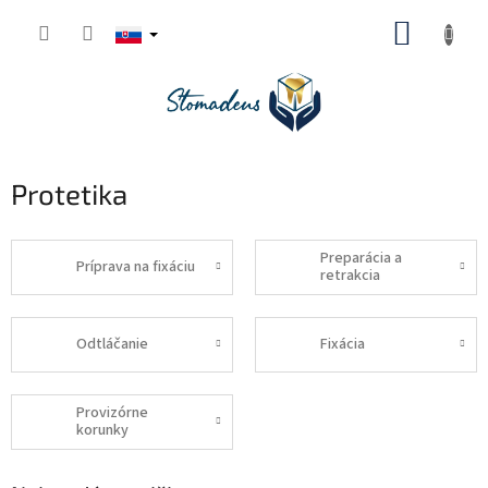
Prejsť
NÁKUP
na
obsah
KOŠÍK
Protetika
Preparácia a
Príprava na fixáciu
retrakcia
Odtláčanie
Fixácia
Provizórne
korunky