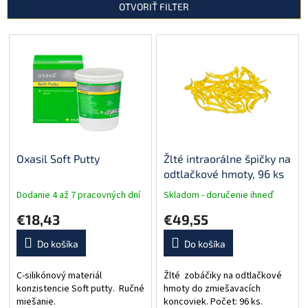
i
OTVORIŤ FILTER
s
p
r
o
d
u
k
t
o
v
Oxasil Soft Putty
Žlté intraorálne špičky na
odtlačkové hmoty, 96 ks
Dodanie 4 až 7 pracovných dní
Skladom - doručenie ihneď
€18,43
€49,55
Do košíka
Do košíka
C-silikónový materiál
Žlté zobáčiky na odtlačkové
konzistencie Soft putty. Ručné
hmoty do zmiešavacích
miešanie.
koncoviek. Počet: 96 ks.