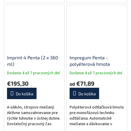
cementov. Balenie: 50 g pasta,
15 g katalyzátor, miešacie
podložky.
Imprint 4 Penta (2 x 360
Impregum Penta -
ml)
polyéterová hmota
Dodanie 4 až 7 pracovných dní
Dodanie 4 až 7 pracovných dní
€195,30
€71,89
od
Do košíka
Do košíka
A-silikón, strojovo miešaný.
Polyéterová odtlačková hmota
Aktívne samozahrievanie pre
pre monofázovú techniku
rýchle tuhnutie v ústnej dutine.
odtláčania. Automatické
Dostatočný pracovný čas.
miešanie a dávkovanie v
Vysoká hydrofília pre dokonalé
strojovom automatickom