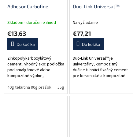
Adhesor Carbofine
Duo-Link Universal™
Skladom - doručenie ihneď
Na vyžiadanie
€13,63
€77,21
Do košíka
Do košíka
Zinkopolykarboxylátový
Duo-Link Universal™ je
cement . Vhodný ako: podložka
univerzálny, kompozitný,
pod amalgámové alebo
duálne tuhnúci fixačný cement
kompozitné výplne,
pre keramické a kompozitné
provizórna
náhrady. RTG kontrastný.
výplň, permanentný a
40g tekutina 80g prášok
55g tekutina 80g prášok
Obsahuje veľké množstvo
semipermanentný fixačný
plniva.
cement (ľahké snímanie
dlhodobého...