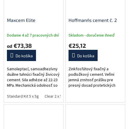
Maxcem Elite
Hoffmann´s cement č. 2
Dodanie 4 až 7 pracovných dní
Skladom - doručenie ihneď
€73,38
€25,12
od
Do košíka
Do košíka
Samoleptací, samoadhezívny
Zinkfosfátový fixačný a
duálne tuhnúci fixačný živicový
podložkový cement. Veľmi
cement. Sila adhézie až 22-23
jemná zrnitosť prášku pre
MPa. Mechanická odolnosť so
presný dosad protetických
zachovanou estetikou.
prác. Jednoduché odstránenie
Farebná stabilita. Nie je
Standard Kit 5 x 5g
Clear 2 x 5g automix
prebytku. Viac ako 120 rokov
White 2 x 5g automix
Wh
potrebné skladovať v chlade.
klinických skúseností.
Obsahuje: 35 g...