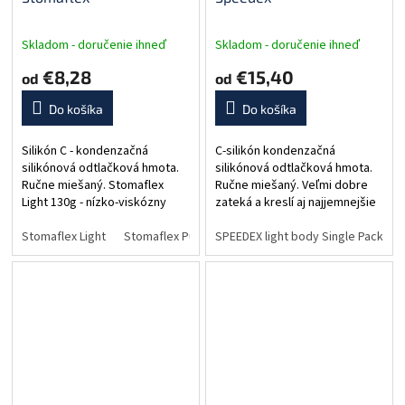
Skladom - doručenie ihneď
Skladom - doručenie ihneď
€8,28
€15,40
od
od
Do košíka
Do košíka
Silikón C - kondenzačná
C-silikón kondenzačná
silikónová odtlačková hmota.
silikónová odtlačková hmota.
Ručne miešaný. Stomaflex
Ručne miešaný. Veľmi dobre
Light 130g - nízko-viskózny
zateká a kreslí aj najjemnejšie
materiál light (krém).
detaily.
Stomaflex Putty 1300g -
Stomaflex Light
Stomaflex Putty
SPEEDEX light body Single Pack 140
Stomaflex Gel Catalyst
klasický putty (tmel).
Stomaflex Gel...