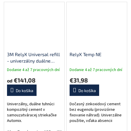
3M RelyX Universal refill
RelyX Temp NE
- univerzálny duálne
tuhnúci živicový cement
Dodanie 4 až 7 pracovných dní
Dodanie 4 až 7 pracovných dní
€141,08
€31,98
od
Do košíka
Do košíka
Univerzálny, duálne tuhnúci
Dočasný zinkoxidový cement
kompozitný cement v
bez eugenolu (provizórne
samouzatváracej striekačke
fixovanie náhrad). Univerzálne
Automix.
použitie, vďaka absencii
eugenolu, ktorý inhibuje