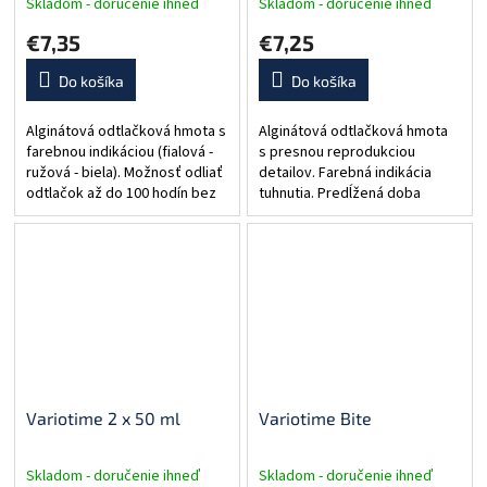
Skladom - doručenie ihneď
Skladom - doručenie ihneď
€7,35
€7,25
Do košíka
Do košíka
Alginátová odtlačková hmota s
Alginátová odtlačková hmota
farebnou indikáciou (fialová -
s presnou reprodukciou
ružová - biela). Možnosť odliať
detailov. Farebná indikácia
odtlačok až do 100 hodín bez
tuhnutia. Predĺžená doba
významných zmien tvaru.
odliatia sádrou - do 120 h.
Kreslí presné detaily. Dobrá
Krátka doba tuhnutia v ústach
rozmerová stabilita....
Odtlačky majú vysokú...
Variotime 2 x 50 ml
Variotime Bite
Skladom - doručenie ihneď
Skladom - doručenie ihneď