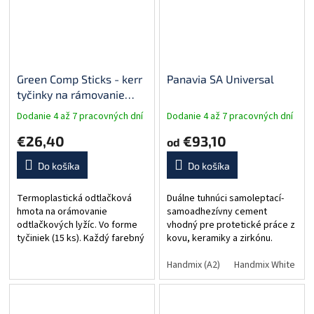
Green Comp Sticks - kerr
Panavia SA Universal
tyčinky na rámovanie
lyžíc (15 ks)
Dodanie 4 až 7 pracovných dní
Dodanie 4 až 7 pracovných dní
€26,40
€93,10
od
Do košíka
Do košíka
Termoplastická odtlačková
Duálne tuhnúci samoleptací-
hmota na orámovanie
samoadhezívny cement
odtlačkových lyžíc. Vo forme
vhodný pre protetické práce z
tyčiniek (15 ks). Každý farebný
kovu, keramiky a zirkónu.
variant má kontrolovanú
Uvoľnovanie fluoridov.
pracovnú teplotu
Mimoriadne vysoká sila väzby
Handmix (A2)
Handmix White
H
(zelená: 50°C).
vďaka monoméru MDP. Verzie:
A)...