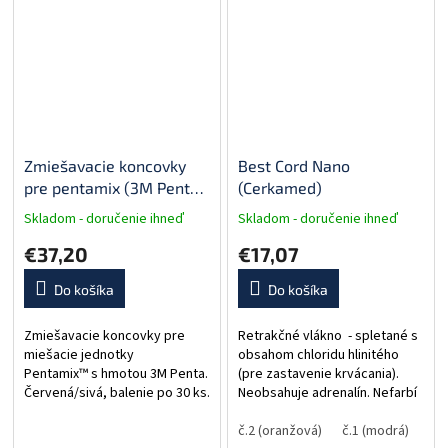
Zmiešavacie koncovky
Best Cord Nano
pre pentamix (3M Penta
(Cerkamed)
mixing tips RED/GREY)
Skladom - doručenie ihneď
Skladom - doručenie ihneď
€37,20
€17,07
Do košíka
Do košíka
Zmiešavacie koncovky pre
Retrakčné vlákno - spletané s
miešacie jednotky
obsahom chloridu hlinitého
Pentamix™ s hmotou 3M Penta.
(pre zastavenie krvácania).
Červená/sivá, balenie po 30 ks.
Neobsahuje adrenalín. Nefarbí
Dĺžka: 254 cm. 6 VEĽKOSTÍ: 2, 1,
0, 00, 000, 000.0
č.2 (oranžová)
č.1 (modrá)
č.0