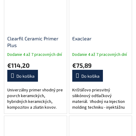
Clearfil Ceramic Primer
Exaclear
Plus
Dodanie 4 až 7 pracovných dní
Dodanie 4 až 7 pracovných dní
€114,20
€75,89
Do košíka
Do košíka
Univerzálny primer vhodný pre
Krištáľovo priesvitný
povrch keramických,
silikónový odtlačkový
hybridných keramických,
materiál. Vhodný na Injection
kompozitov a zliatin kovov.
molding techniku - injektážnu
Možné je ho použiť aj na ich
techniku rekonštrukcií zubov
intraorálnu opravu. Obsahuje
za pomoci transparentného
monomér MDP a tiež silan, čo
silikónu a flow kompozitu....
umožňuje...