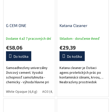
G CEM ONE
Katana Cleaner
Dodanie 4 až 7 pracovných dní
Skladom - doručenie ihneď
€58,06
€29,39
Do košíka
Do košíka
Samoadhezívny univerzálny
Katana cleaner je čistiaci
živicový cement. Vysoká
agens protetických prác po
schopnosť samotuhnutia -
kontaminácii slinami, krvou, ...
chemicky - výhoda hlavne pri
Neabrazívny prostriedok
fixácii hrubých a opáknych
určený na čistenie adhéznych
prác. Jednoduché
White Opaque (4,6 g)
AO3 (4,6 g)
povrchov zirkónových,...
odstraňovanie prebytkov -
tack cure. Zlepšená...