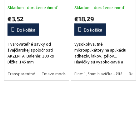
Skladom - doručenie ihneď
Skladom - doručenie ihneď
€3,52
€18,29
Do košíka
Do košíka
Tvarovateľné savky od
Vysokokvalitné
švajčiarskej spoločnosti
mikroaplikátory na aplikáciu
AKZENTA. Balenie: 100 ks
adhezív, lakov, gélov...
Dĺžka: 145 mm
Hlavičky sú vysoko-savé a
nepúšťajú chĺpky. Možné ohnúť
Transparentné
Tmavo modré
Fuchsia
do požadovaného smeru.
Fine: 1,5mm hlavička - žltá
Regul
Výrobca: AKZENTA
(Švajčiarsko) Variant: Regular:...