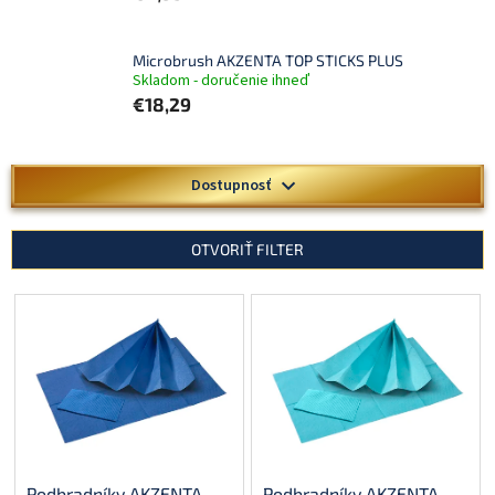
Microbrush AKZENTA TOP STICKS PLUS
Skladom - doručenie ihneď
€18,29
V
Dostupnosť
ý
p
i
OTVORIŤ FILTER
s
p
r
o
d
u
k
t
o
v
Podbradníky AKZENTA
Podbradníky AKZENTA