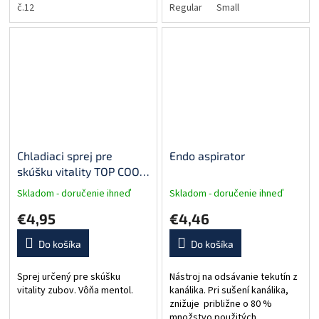
odstránenie prebytkov
č.12
Výborná pomôcka nie len pre
Regular
Small
živicového fixačného cementu
zubného lekára, ale aj pre...
v oblasti prechodov...
Chladiaci sprej pre
Endo aspirator
skúšku vitality TOP COOL
SPRAY-AKZENTA
Skladom - doručenie ihneď
Skladom - doručenie ihneď
€4,95
€4,46
Do košíka
Do košíka
Sprej určený pre skúšku
Nástroj na odsávanie tekutín z
vitality zubov. Vôňa mentol.
kanálika. Pri sušení kanálika,
znižuje približne o 80 %
množstvo použitých