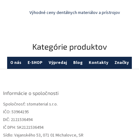
i
s
Výhodné ceny dentálnych materiálov a prístrojov
u
Kategórie produktov
O nás
E-SHOP
Výpredaj
Blog
Kontakty
Značky
Z
á
p
ä
Informácie o spoločnosti
t
Spoločnosť: stomaterial s.r.o.
i
IČO: 53964195
e
DIČ: 2121536494
IČ DPH: SK2121536494
Sídlo: Vajanského 53, 071 01 Michalovce, SR