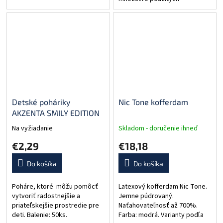
papierových čapov, čím
urýchľuje a zefektívňuje prácu.
Detské poháriky
Nic Tone kofferdam
AKZENTA SMILY EDITION
Na vyžiadanie
Skladom - doručenie ihneď
€2,29
€18,18
Do košíka
Do košíka
Poháre, ktoré môžu pomôcť
Latexový kofferdam Nic Tone.
vytvoriť radostnejšie a
Jemne púdrovaný.
priateľskejšie prostredie pre
Naťahovateľnosť až 700%.
deti. Balenie: 50ks.
Farba: modrá. Varianty podľa