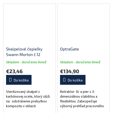
Skalpelové čepieľky
OptraGate
Swann Morton č.12
Skladom - doručenie ihneď
Skladom - doručenie ihneď
€23,46
€134,90
Do košíka
Do košíka
Sterilizovaný skalpel z
Retraktor líc a pier s 3-
karbónovej ocele, ktorý slúži
dimenziálnou stabilitou a
na: odstránenie prebytkov
flexibilitou. Zabezpečuje
kompozitu v oblasti
výborný prehľad pracovného
medzizubných priestorov.
poľa a komfort pre pacienta.