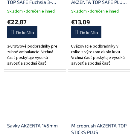
TOP SAFE Fuchsia 3-
AKZENTA TOP SAFE PLUS
vrstvové
APRONS magická modrá
Skladom - doručenie ihneď
Skladom - doručenie ihneď
€22,87
€13,09
Do košíka
Do košíka
3-vrstvové podbradníky pre
Uväzovacie podbradníky v
zubné ambulancie. Vrchná
rolke s výrezom okolo krku.
časť poskytuje vysokú
Vrchná časť poskytuje vysokú
savosť a spodná časť
savosť a spodná časť
vodeodolnosť. Je vyrobený z
vodeodolnosť. Výrobca:
2 vrstiev extra pevnej (17
AKZENTA (Švajčiarsko) Rozmer
g/m²) tkaniny z čistej...
53 x 60 cm Balenie: 80ks/rolka
Savky AKZENTA 145mm
Microbrush AKZENTA TOP
STICKS PLUS