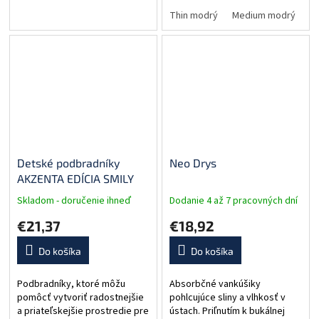
hrúbky: Thin (tenký), Medium
(stredný), Thick (hrubý)
Thin modrý
Medium modrý
T
Detské podbradníky
Neo Drys
AKZENTA EDÍCIA SMILY
Skladom - doručenie ihneď
Dodanie 4 až 7 pracovných dní
€21,37
€18,92
Do košíka
Do košíka
Podbradníky, ktoré môžu
Absorbčné vankúšiky
pomôcť vytvoriť radostnejšie
pohlcujúce sliny a vlhkosť v
a priateľskejšie prostredie pre
ústach. Priľnutím k bukálnej