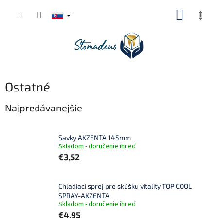
Prejsť
NÁKUP
na
obsah
KOŠÍK
Ostatné
Najpredávanejšie
Savky AKZENTA 145mm
Skladom - doručenie ihneď
€3,52
Chladiaci sprej pre skúšku vitality TOP COOL
SPRAY-AKZENTA
Skladom - doručenie ihneď
€4,95