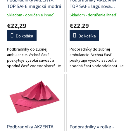
TOP SAFE magická modrá
TOP SAFE lagúnová
modrá
Skladom - doručenie ihneď
Skladom - doručenie ihneď
€22,29
€22,29
Do košíka
Do košíka
Podbradníky do zubnej
Podbradníky do zubnej
ambulancie. Vrchná časť
ambulancie. Vrchná časť
poskytuje vysokú savosť a
poskytuje vysokú savosť a
spodná časť vodeodolnosť. Je
spodná časť vodeodolnosť. Je
vyrobený z jednej vrstvy extra
vyrobený z jednej vrstvy extra
pevnej (26 g/m²) tkaniny z
pevnej (26 g/m²) tkaniny z
čistej celulózy a jednej...
čistej celulózy a jednej...
Podbradníky AKZENTA
Podbradníky v rolke -