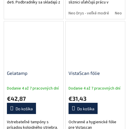
deti. Podbradníky sa skladajú z
sliznici uľahčujú prácu v
dvoch vrstiev. 1. vrstva tvorí
distálnej oblasti. Udržujú suché
extra silná prémiová celulóza
pracovné pole na približne 15-
Neo Drys - veľké modré
Neo Drys
(26 g/m²) na...
25 minút. Účinne nahradzujú...
Gelatamp
VistaScan fólie
Dodanie 4 až 7 pracovných dní
Dodanie 4 až 7 pracovných dní
€42,87
€31,43
Do košíka
Do košíka
Vstrebateľné tampóny s
Ochranné a hygienické fólie
prísadou koloidného striebra.
pre Vistascan