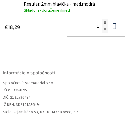
Regular: 2mm hlavička - med.modrá
Skladom - doručenie ihneď
Do 
€18,29
Z
á
p
ä
Informácie o spoločnosti
t
Spoločnosť: stomaterial s.r.o.
i
IČO: 53964195
e
DIČ: 2121536494
IČ DPH: SK2121536494
Sídlo: Vajanského 53, 071 01 Michalovce, SR