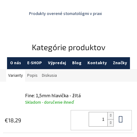
Produkty overené stomatológmi v praxi
Kategórie produktov
O nás
E-SHOP
Výpredaj
Blog
Kontakty
Značky
Varianty
Popis
Diskusia
Fine: 1,5mm hlavička - žltá
Skladom - doručenie ihneď
Do 
€18,29