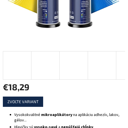
€18,29
Jednotková
ZVOĽTE VARIANT
cena:
Vysokokvalitné
mikroaplikátory
na aplikáciu adhezív, lakov,
gélov...
Hlavičky sú
vysoko-savé
a
nepúšťajú chĺpky
.