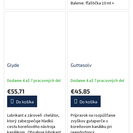
Balenie: fľaštička 10 ml +
balenie jednorazových pipiet.
Glyde
Guttasolv
Dodanie 4 až 7 pracovných dní
Dodanie 4 až 7 pracovných dní
€55,71
€45,85
Do košíka
Do košíka
Lubrikant a zároveň chelátor,
Prípravok na rozpúšťanie
ktorý zabezpečuje hladkú
zvyškov gutaperče v
cestu koreňového nástroja
koreňovom kanáliku pri
kanálikom . Obsahuje lubrikant,
reendodoncii.