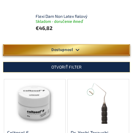
Flexi Dam Non Latex fialový
Skladom - doručenie ihneď
€46,82
V
Dostupnosť
ý
p
i
OTVORIŤ FILTER
s
p
r
o
d
u
k
t
o
v
Coltosol F
Dr. Yoshi Terauchi