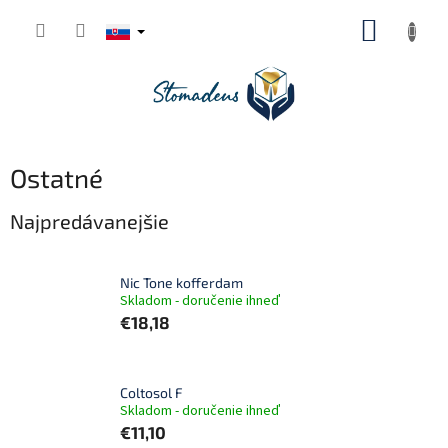
Prejsť
NÁKUP
na
obsah
KOŠÍK
Ostatné
Najpredávanejšie
Nic Tone kofferdam
Skladom - doručenie ihneď
€18,18
Coltosol F
Skladom - doručenie ihneď
€11,10