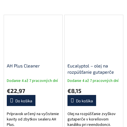
AH Plus Cleaner
Eucalyptol – olej na
rozpúšťanie gutaperče
Dodanie 4 až 7 pracovných dní
Dodanie 4 až 7 pracovných dní
€22,97
€8,15
Do košíka
Do košíka
Prípravok určený na vyčistenie
Olej na rozpúšťanie zvyškov
kavity od zbytkov sealeru AH
gutaperče v koreňovom
Plus.
kanáliku pri reendodoncii.