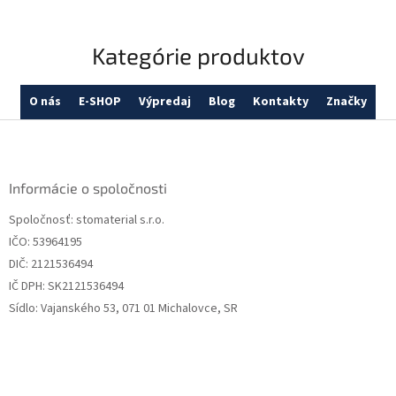
Kategórie produktov
O nás
E-SHOP
Výpredaj
Blog
Kontakty
Značky
Z
á
p
ä
Informácie o spoločnosti
t
Spoločnosť: stomaterial s.r.o.
i
IČO: 53964195
e
DIČ: 2121536494
IČ DPH: SK2121536494
Sídlo: Vajanského 53, 071 01 Michalovce, SR