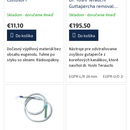
Guttapercha removal
instrument - nástroj na
Skladom - doručenie ihneď
Skladom - doručenie ihneď
odstraňovanie gutaperče
€11,10
€195,50
(TRINOVO PEEK black)
Do košíka
Do košíka
Dočasný výplňový materiál bez
Nástroje pre odstraňovanie
obsahu eugenolu. Tuhne po
zvyškov gutaperče z
styku so slinami. Rádioopákny.
koreňových kanálikov, ktoré
navrhol dr. Yoshi Terauchi.
Vhodné hlavne pre
stomatológov, ktorí
EGPR-L/R 26 mm
EGPR-U/D 26 m
pravidelne vykonávajú
početné reendodoncie.
Nástroje...