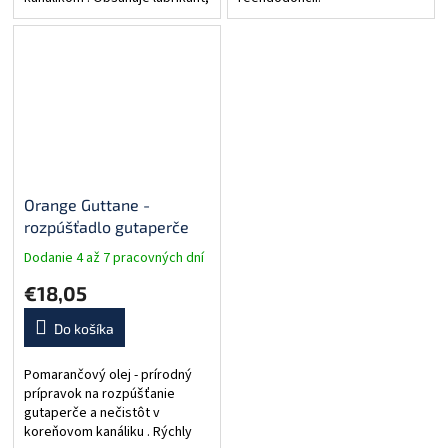
EDTA, karbamid peroxidu.
Striekačka: 3ml.
Orange Guttane -
rozpúšťadlo gutaperče
Dodanie 4 až 7 pracovných dní
€18,05
Do košíka
Pomarančový olej - prírodný
prípravok na rozpúšťanie
gutaperče a nečistôt v
koreňovom kanáliku . Rýchly