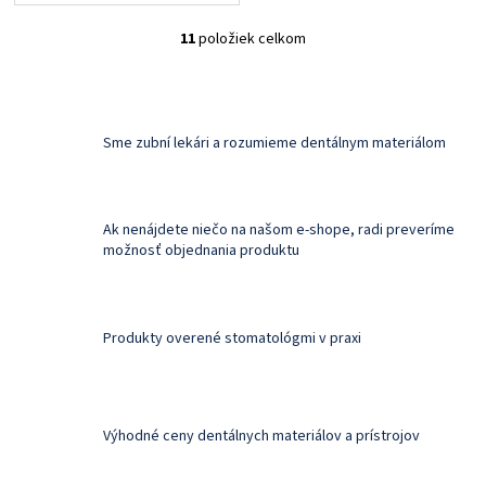
účinok, Jednoduché
vypláchnutie. Balenie: 10 ml
11
položiek celkom
pomarančového oleja,
O
aplikačné pipetky....
v
l
á
d
Sme zubní lekári a rozumieme dentálnym materiálom
a
c
i
e
Ak nenájdete niečo na našom e-shope, radi preveríme
p
možnosť objednania produktu
r
v
k
y
v
Produkty overené stomatológmi v praxi
ý
p
i
s
Výhodné ceny dentálnych materiálov a prístrojov
u