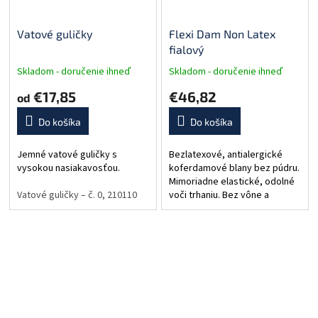
Vatové guličky
Flexi Dam Non Latex
fialový
Skladom - doručenie ihneď
Skladom - doručenie ihneď
€17,85
€46,82
od
Do košíka
Do košíka
Jemné vatové guličky s
Bezlatexové, antialergické
vysokou nasiakavosťou.
koferdamové blany bez púdru.
Mimoriadne elastické, odolné
Vatové guličky – č. 0, 210110
Vatové guličky – č. 00, 210100
voči trhaniu. Bez vône a
Vatové
zápachu. Rozmery: 150 x 150
mm, hrúbka 0,5 mm. Balenie: 30
ks.