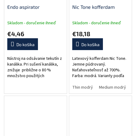
Endo aspirator
Nic Tone kofferdam
Skladom - doručenie ihneď
Skladom - doručenie ihneď
€4,46
€18,18
Do košíka
Do košíka
Nástroj na odsávanie tekutín z
Latexový kofferdam Nic Tone.
kanálika. Pri sušení kanálika,
Jemne púdrovaný.
znižuje približne o 80 %
Naťahovateľnosť až 700%.
množstvo použitých
Farba: modrá. Varianty podľa
papierových čapov, čím
hrúbky: Thin (tenký), Medium
urýchľuje a zefektívňuje prácu.
(stredný), Thick (hrubý)
Thin modrý
Medium modrý
T