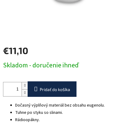
€11,10
Jednotková
Skladom - doručenie ihneď
cena:
Pridať do košíka
Dočasný výplňový materiál bez obsahu eugenolu.
Tuhne po styku so slinami.
Rádioopákny.