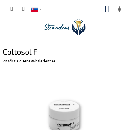
Prejsť
NÁKUP
na
obsah
KOŠÍK
Coltosol F
Značka:
Coltene/Whaledent AG