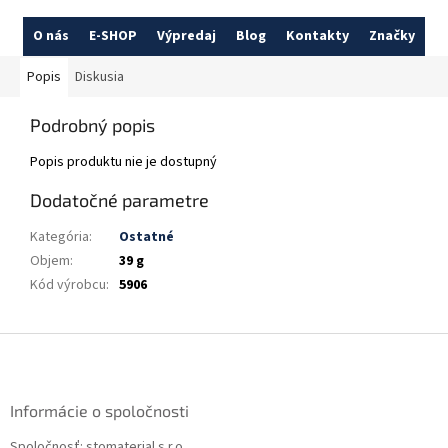
O nás
E-SHOP
Výpredaj
Blog
Kontakty
Značky
Popis
Diskusia
Podrobný popis
Popis produktu nie je dostupný
Dodatočné parametre
Kategória
:
Ostatné
Objem
:
39 g
Kód výrobcu
:
5906
Z
á
p
ä
Informácie o spoločnosti
t
Spoločnosť: stomaterial s.r.o.