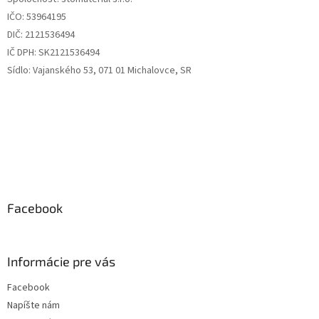
i
IČO: 53964195
e
DIČ: 2121536494
IČ DPH: SK2121536494
Sídlo: Vajanského 53, 071 01 Michalovce, SR
Facebook
Informácie pre vás
Facebook
Napíšte nám