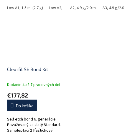
vhodný pre rôzne indikácie v
ľahko používa. RTG kontrastný.
anteriórnom aj posteriórnom
Low A1, 1.5 ml (2.7 g)
Low A2, 1.5 ml (2.7 g)
Odtiene A2, A3, A3.5, B2, XL,
A2, 4.9 g/2.0 ml
Low A3, 1.5 ml (2.7 g)
A3, 4.9 g/2.0 ml
úseku, Super Low...
OA3.
Clearfil SE Bond Kit
Dodanie 4 až 7 pracovných dní
€177,82
Do košíka
Self etch bond 6. generácie.
Považovaný za zlatý štandard.
Samoleptací 2 fľaštičkový