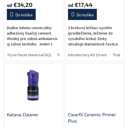
€34,20
€17,44
o
od
od
v
Do košíka
Do košíka
Duálne tuhnúci univerzálny
2-krokový leštiaci systém
adhezívny fixačný cement.
(predleštenie, leštenie do
Vhodný pre zubnú ambulanciu
vysokého lesku). Disky
aj zubnú techniku. Jeden z
obsahujú diamantové častice.
najlepšie hodnotených
Vďaka svojmu tvaru je možné
adhezívnych cementov.
Try-in Paste Universal (A2)
Try-in Paste Clear
leštenie z akéhokoľvek uhla.
Introductory Kit 10 mm
Try-in Paste Brown (
Trial Kit
Vysoká pevnosť väzby.
Leštiace disky je možné...
Dlhodobá...
Katana Cleaner
Clearfil Ceramic Primer
Plus