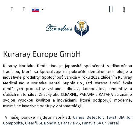
Prejsť
NÁKUP
na
obsah
KOŠÍK
Kuraray Europe GmbH
Kuraray Noritake Dental Inc. je japonská spoločnosť s dlhoročnou
tradíciou, ktorá sa špecializuje na pokročilé dentálne technológie a
inovatívne produkty. Spoločnosť vznikla v roku 2012 zlúčením Kuraray
Medical Inc. a Noritake Dental Supply Co., Ltd. Vyrába širokú škálu
dentálnych produktov vrátane adhezív, kompozitov, cementov a
ďalších materiálov. Značky ako CLEARFIL, PANAVIA a KATANA sú známe
svojou vysokou kvalitou a inováciami, ktoré podporujú moderné,
minimálne invazívne postupy v stomatológii.
V našej ponuke nájdete napríklad:
Caries Detector,
Twist DIA for
Composite,
Clearfil SE Bond Kit
,
Panavia V5
,
Panavia SA Universal