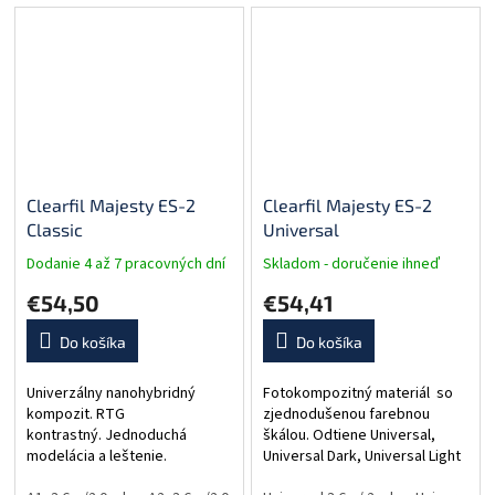
bondovacie...
dentínu. Odtiene...
Clearfil Majesty ES-2
Clearfil Majesty ES-2
Classic
Universal
Dodanie 4 až 7 pracovných dní
Skladom - doručenie ihneď
€54,50
€54,41
Do košíka
Do košíka
Univerzálny nanohybridný
Fotokompozitný materiál so
kompozit. RTG
zjednodušenou farebnou
kontrastný. Jednoduchá
škálou. Odtiene Universal,
modelácia a leštenie.
Universal Dark, Universal Light
a Universal White.