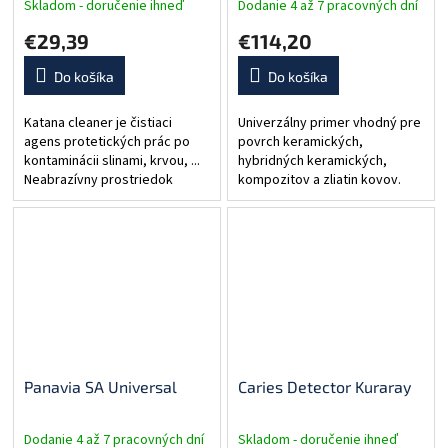
Skladom - doručenie ihneď
Dodanie 4 až 7 pracovných dní
€29,39
€114,20
Do košíka
Do košíka
Katana cleaner je čistiaci
Univerzálny primer vhodný pre
agens protetických prác po
povrch keramických,
kontaminácii slinami, krvou, ...
hybridných keramických,
Neabrazívny prostriedok
kompozitov a zliatin kovov.
určený na čistenie adhéznych
Možné je ho použiť aj na ich
povrchov zirkónových,...
intraorálnu opravu. Obsahuje
monomér MDP a tiež silan, čo
umožňuje...
Panavia SA Universal
Caries Detector Kuraray
Dodanie 4 až 7 pracovných dní
Skladom - doručenie ihneď