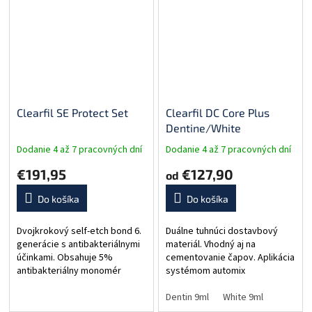
Clearfil SE Protect Set
Clearfil DC Core Plus
Dentine/White
Dodanie 4 až 7 pracovných dní
Dodanie 4 až 7 pracovných dní
€191,95
€127,90
od
Do košíka
Do košíka
Dvojkrokový self-etch bond 6.
Duálne tuhnúci dostavbový
generácie s antibakteriálnymi
materiál. Vhodný aj na
účinkami. Obsahuje 5%
cementovanie čapov. Aplikácia
antibakteriálny monomér
systémom automix
MDPB. Dlhodobo uvoľňuje
(samozmiešavanie). Pracovný
fluoridy. Balenie: 6 ml primer, 5
čas 3 minúty. RTG kontrastný.
Dentin 9ml
White 9ml
ml bond, 2 x 50 ks
Modulus elasticity podobný