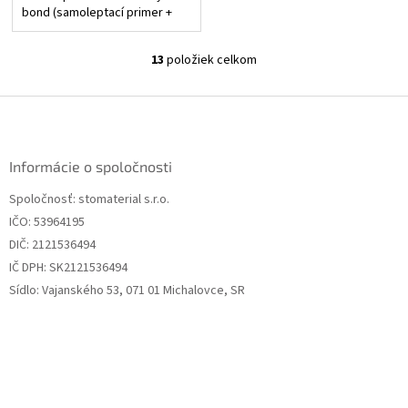
bond (samoleptací primer +
bond). Mimoriadne vysoká sila
väzby vďaka monoméru MDP.
13
položiek celkom
Minimálna postoperačná...
O
v
l
Z
á
á
d
p
a
ä
Informácie o spoločnosti
c
t
i
Spoločnosť: stomaterial s.r.o.
i
e
IČO: 53964195
p
e
r
DIČ: 2121536494
v
IČ DPH: SK2121536494
k
Sídlo: Vajanského 53, 071 01 Michalovce, SR
y
v
ý
p
i
s
u