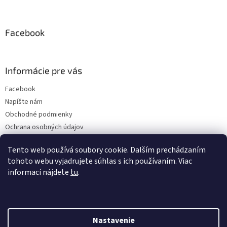
Facebook
Informácie pre vás
Facebook
Napíšte nám
Obchodné podmienky
Ochrana osobných údajov
Doprava a platba
Tento web používá soubory cookie. Dalším prechádzaním
tohoto webu vyjadrujete súhlas s ich používaním. Viac
informací nájdete
tu
.
Instagram
Nastavenie
Vytvoril Shoptet