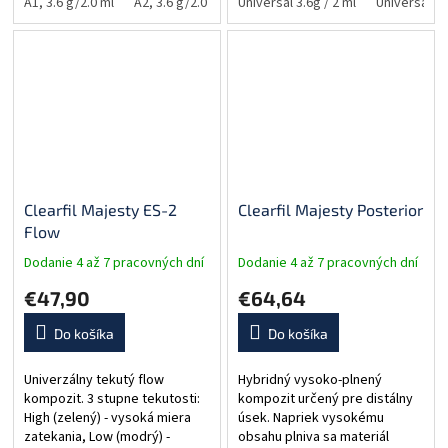
A1, 3.6 g/2.0 ml
A2, 3.6 g/2.0 ml
Universal 3.6g / 2 ml
A3, 3.6 g/2.0 ml
A3.5, 3.6 g/2.0 
Universal Wh
Clearfil Majesty ES-2
Clearfil Majesty Posterior
Flow
Dodanie 4 až 7 pracovných dní
Dodanie 4 až 7 pracovných dní
€47,90
€64,64
Do košíka
Do košíka
Univerzálny tekutý flow
Hybridný vysoko-plnený
kompozit. 3 stupne tekutosti:
kompozit určený pre distálny
High (zelený) - vysoká miera
úsek. Napriek vysokému
zatekania, Low (modrý) -
obsahu plniva sa materiál