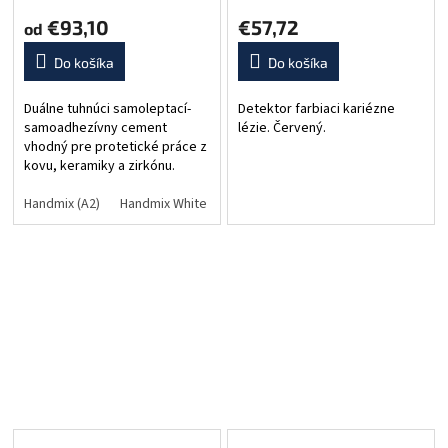
€93,10
€57,72
od
Do košíka
Do košíka
Duálne tuhnúci samoleptací-
Detektor farbiaci kariézne
samoadhezívny cement
lézie. Červený.
vhodný pre protetické práce z
kovu, keramiky a zirkónu.
Uvoľnovanie fluoridov.
Mimoriadne vysoká sila väzby
Handmix (A2)
Handmix White
Handmix Translucent
Automix Univ
vďaka monoméru MDP. Verzie:
A)...