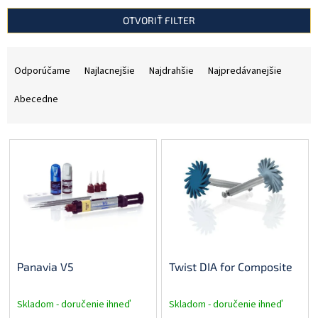
OTVORIŤ FILTER
R
a
Odporúčame
Najlacnejšie
Najdrahšie
Najpredávanejšie
d
e
Abecedne
n
i
V
e
ý
p
p
r
i
o
s
d
p
u
r
k
o
t
Panavia V5
Twist DIA for Composite
d
o
u
v
k
Skladom - doručenie ihneď
Skladom - doručenie ihneď
t