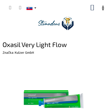
Prejsť
NÁKUP
na
obsah
KOŠÍK
Oxasil Very Light Flow
Značka:
Kulzer GmbH