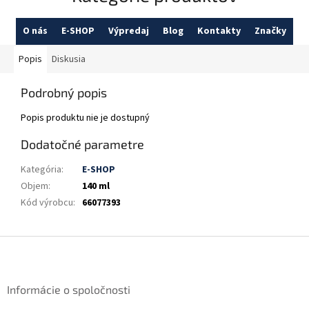
O nás
E-SHOP
Výpredaj
Blog
Kontakty
Značky
Popis
Diskusia
Podrobný popis
Popis produktu nie je dostupný
Dodatočné parametre
Kategória
:
E-SHOP
Objem
:
140 ml
Kód výrobcu
:
66077393
Z
á
p
ä
Informácie o spoločnosti
t