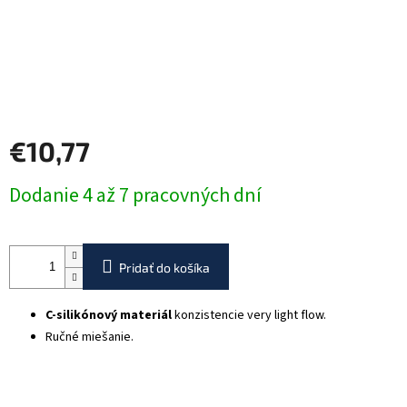
€10,77
Jednotková
Dodanie 4 až 7 pracovných dní
cena:
Pridať do košíka
C-silikónový materiál
konzistencie very light flow.
Ručné miešanie.