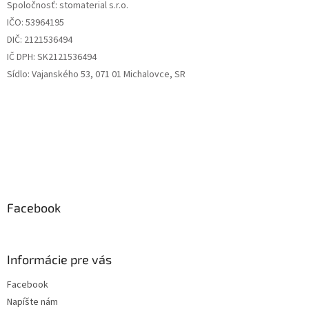
Spoločnosť: stomaterial s.r.o.
i
IČO: 53964195
e
DIČ: 2121536494
IČ DPH: SK2121536494
Sídlo: Vajanského 53, 071 01 Michalovce, SR
Facebook
Informácie pre vás
Facebook
Napíšte nám