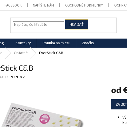
FACEBOOK
NAPÍŠTE NÁM
OBCHODNÉ PODMIENKY
OCHRAN
HĽADAŤ
log
Kontakty
Ponuka na mieru
Značky
vo
Ostatné
EverStick C&B
rStick C&B
GC EUROPE N.V.
od
Jednotk
ZVOĽT
cena:
Vý
ko