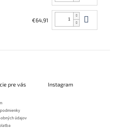
Do košíka
€64,91
cie pre vás
Instagram
ám
podmienky
sobných údajov
platba