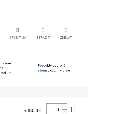
OPÝTAŤ SA
STRÁŽIŤ
ZDIEĽAŤ
a našom
Produkty overené
íme
stomatológmi v praxi
produktu
Do košíka
€180,33