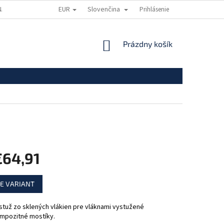
EUR
Slovenčina
A OSOBNÝCH ÚDAJOV
DOPRAVA A PLATBA
Prihlásenie
NÁKUPNÝ
Prázdny košík
KOŠÍK
€64,91
ová
E VARIANT
stuž zo sklených vlákien pre vláknami vystužené
mpozitné mostíky.