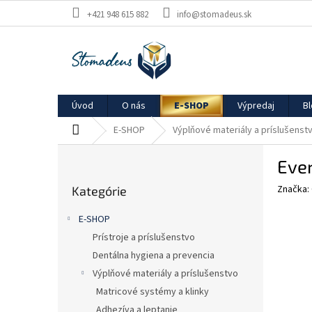
Prejsť
+421 948 615 882
info@stomadeus.sk
na
obsah
Úvod
O nás
E-SHOP
Výpredaj
B
Domov
E-SHOP
Výplňové materiály a príslušenst
B
Eve
o
Preskočiť
č
Značka:
Kategórie
kategórie
n
ý
E-SHOP
p
Prístroje a príslušenstvo
a
Dentálna hygiena a prevencia
n
e
Výplňové materiály a príslušenstvo
l
Matricové systémy a klinky
Adhezíva a leptanie