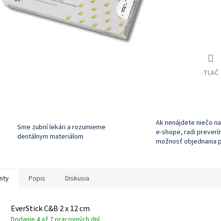
TLAČ
Ak nenájdete niečo n
Sme zubní lekári a rozumieme
e-shope, radi prever
dentálnym materiálom
možnosť objednania 
nty
Popis
Diskusia
EverStick C&B 2 x 12 cm
Dodanie 4 až 7 pracovných dní