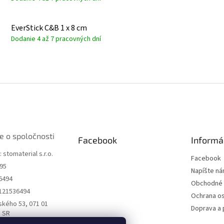
EverStick C&B 1 x 8 cm
Dodanie 4 až 7 pracovných dní
e o spoločnosti
Facebook
Informá
 stomaterial s.r.o.
Facebook
195
Napíšte n
6494
Obchodné 
2121536494
Ochrana o
nského 53, 071 01
Doprava a 
, SR