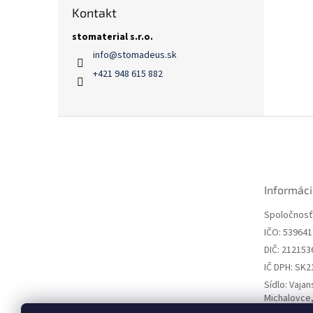
Kontakt
stomaterial s.r.o.
info
@
stomadeus.sk
+421 948 615 882
Z
á
p
ä
t
Informáci
i
e
Spoločnosť:
IČO: 53964
DIČ: 212153
IČ DPH: SK
Sídlo: Vaja
Michalovce