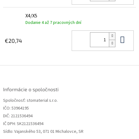
X4/X5
Dodanie 4 až 7 pracovných dní
Do 
€20,74
Z
á
p
ä
Informácie o spoločnosti
t
Spoločnosť: stomaterial s.r.o.
i
IČO: 53964195
e
DIČ: 2121536494
IČ DPH: SK2121536494
Sídlo: Vajanského 53, 071 01 Michalovce, SR