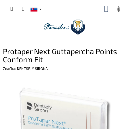
Prejsť
NÁKUP
na
obsah
KOŠÍK
Protaper Next Guttapercha Points
Conform Fit
Značka:
DENTSPLY SIRONA