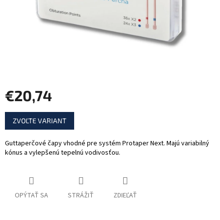
€20,74
Jednotková
ZVOĽTE VARIANT
cena:
Guttaperčové čapy vhodné pre systém Protaper Next. Majú variabilný
kónus a vylepšenú tepelnú vodivosťou.
OPÝTAŤ SA
STRÁŽIŤ
ZDIEĽAŤ