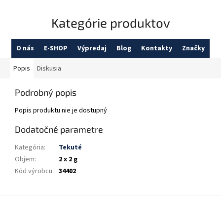
Kategórie produktov
O nás
E-SHOP
Výpredaj
Blog
Kontakty
Značky
Popis
Diskusia
Podrobný popis
Popis produktu nie je dostupný
Dodatočné parametre
Kategória
:
Tekuté
Objem
:
2 x 2 g
Kód výrobcu
:
34402
Z
á