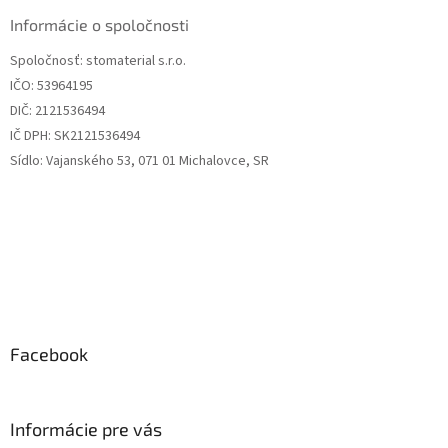
p
ä
Informácie o spoločnosti
t
Spoločnosť: stomaterial s.r.o.
i
IČO: 53964195
e
DIČ: 2121536494
IČ DPH: SK2121536494
Sídlo: Vajanského 53, 071 01 Michalovce, SR
Facebook
Informácie pre vás