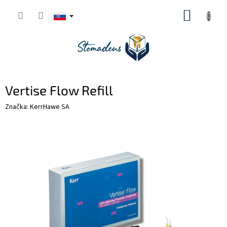
Prejsť
NÁKUP
na
obsah
KOŠÍK
Vertise Flow Refill
Značka:
KerrHawe SA