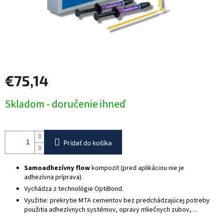
€75,14
Jednotková
Skladom - doručenie ihneď
cena:
Pridať do košíka
Samoadhezívny flow
kompozit (pred aplikáciou n
ie je
adhezívna príprava
).
Vychádza z technológie OptiBond.
Využitie: prekrytie MTA cementov bez predchádzajúcej potreby
použitia adhezívnych systémov, opravy mliečnych zubov, ...