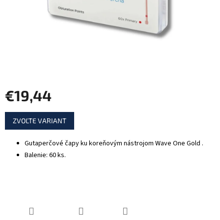
€19,44
Jednotková
ZVOĽTE VARIANT
cena:
Gutaperčové čapy ku koreňovým nástrojom
Wave One Gold
.
Balenie: 60 ks.