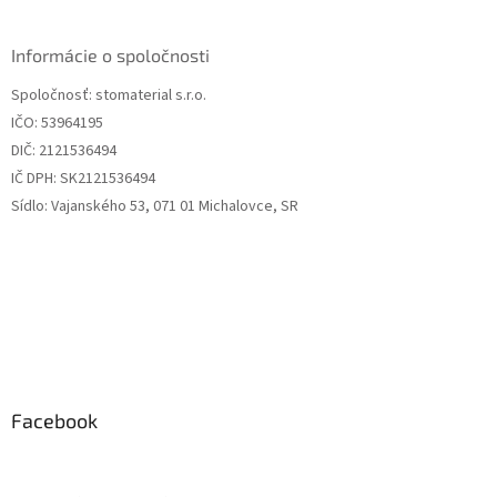
á
p
ä
Informácie o spoločnosti
t
Spoločnosť: stomaterial s.r.o.
i
IČO: 53964195
e
DIČ: 2121536494
IČ DPH: SK2121536494
Sídlo: Vajanského 53, 071 01 Michalovce, SR
Facebook