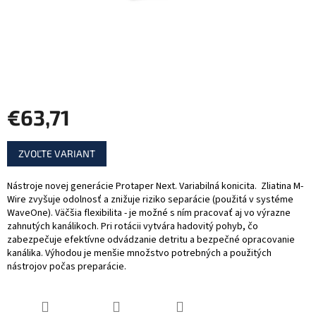
€63,71
Jednotková
ZVOĽTE VARIANT
cena:
Nástroje novej generácie Protaper Next. Variabilná konicita. Zliatina M-
Wire zvyšuje odolnosť a znižuje riziko separácie (použitá v systéme
WaveOne). Väčšia flexibilita - je možné s ním pracovať aj vo výrazne
zahnutých kanálikoch. Pri rotácii vytvára hadovitý pohyb, čo
zabezpečuje efektívne odvádzanie detritu a bezpečné opracovanie
kanálika. Výhodou je menšie množstvo potrebných a použitých
nástrojov počas preparácie.