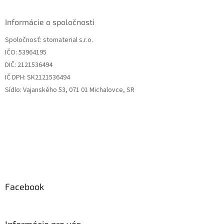
p
ä
Informácie o spoločnosti
t
Spoločnosť: stomaterial s.r.o.
i
IČO: 53964195
e
DIČ: 2121536494
IČ DPH: SK2121536494
Sídlo: Vajanského 53, 071 01 Michalovce, SR
Facebook
Informácie pre vás