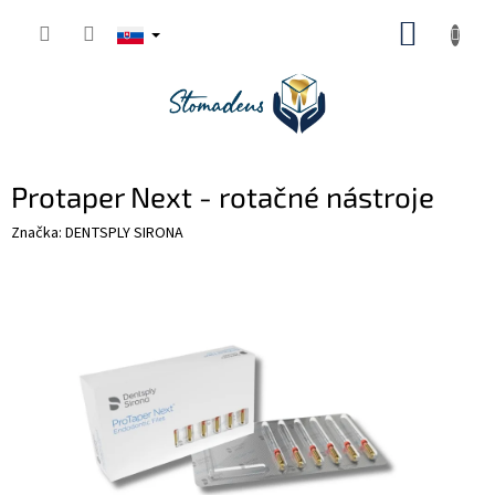
Prejsť
NÁKUP
na
obsah
KOŠÍK
Protaper Next - rotačné nástroje
Značka:
DENTSPLY SIRONA