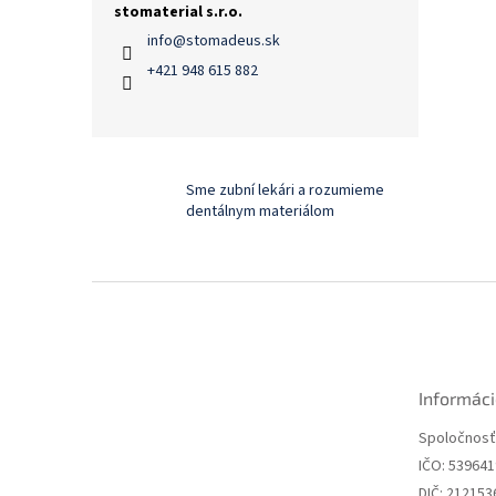
stomaterial s.r.o.
info
@
stomadeus.sk
+421 948 615 882
Sme zubní lekári a rozumieme
dentálnym materiálom
Z
á
p
ä
t
Informáci
i
e
Spoločnosť:
IČO: 53964
DIČ: 212153