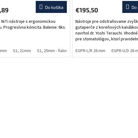
Do košíka
Do 
,89
€195,50
 NiTi nástroje s ergonomickou
Nástroje pre odstraňovanie zvyš
. Progresívna kónicita. Balenie: 6ks.
gutaperče z koreňových kanálikov
navrhol dr. Yoshi Terauchi. Vhodné
pre stomatológov, ktorí pravidel
vykonávajú početné reendodonci
19mm
S1, 21mm
S1, 25mm - fialová
Nástroje...
EGPR-L/R 26 mm
S2, 21mm
S2, 25mm - biela
EGPR-U/D 26 
O
v
l
á
d
a
c
i
e
p
r
v
k