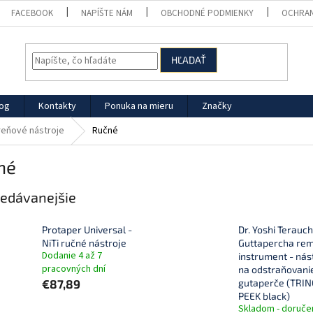
FACEBOOK
NAPÍŠTE NÁM
OBCHODNÉ PODMIENKY
OCHRAN
HĽADAŤ
log
Kontakty
Ponuka na mieru
Značky
eňové nástroje
Ručné
né
edávanejšie
Protaper Universal -
Dr. Yoshi Terauch
NiTi ručné nástroje
Guttapercha re
Dodanie 4 až 7
instrument - nás
pracovných dní
na odstraňovani
€87,89
gutaperče (TRI
PEEK black)
Skladom - doruče