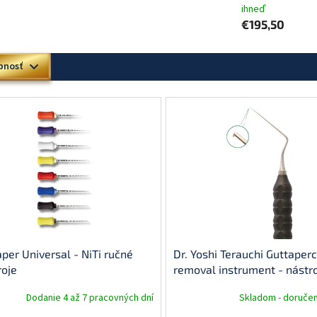
ihneď
€195,50
pnosť
aper Universal - NiTi ručné
Dr. Yoshi Terauchi Guttaper
roje
removal instrument - nástro
odstraňovanie gutaperče
Dodanie 4 až 7 pracovných dní
Skladom - doručen
(TRINOVO PEEK black)