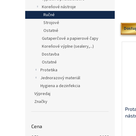
Koreňové nástroje
Ručné
Strojové
V
Dostu
Ostatné
ý
Gutaperčové a papierové čapy
p
i
Koreňové výplne (sealery,...)
s
Dostavba
p
Ostatné
r
Protetika
o
Jednorazový materiál
d
u
Hygiena a dezinfekcia
k
Výpredaj
t
Značky
o
Prot
v
nást
Cena