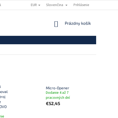
EUR
Slovenčina
A OSOBNÝCH ÚDAJOV
DOPRAVA A PLATBA
Prihlásenie
NÁKUPNÝ
Prázdny košík
KOŠÍK
i
Micro-Opener
moval
Dodanie 4 až 7
troj
pracovných dní
e
€52,45
NOVO
nie