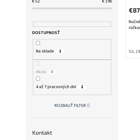
€
52
€
196
€87
Ručné
rúčkou
Na sklade
SX, 
1
Akcia
0
4 až 7 pracovných dní
2
ROZBALIŤ FILTER
Kontakt