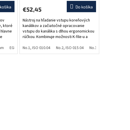
košíka
Do košíka
€52,45
kov
Nástroj na hľadanie vstupu koreňových
, ktoré
kanálikov a začiatočné opracovanie
 hlavne
vstupu do kanálika s dlhou ergonomickou
ne
rúčkou. Kombinuje možnosti K-file-u a
e.
explorera. Varianty: 1) ISO 010, konicita...
mm
F1, 21mm
EGPR-L/R 18 mm
F1, 25mm - žltá
No.1, ISO 010.04
EGPR-U/D 18 mm
F2, 21mm
No.2, ISO 015.04
F2, 25mm - červená
ELES 18/26 mm, diamond coat
No.3, ISO 010.06
F3, 21m