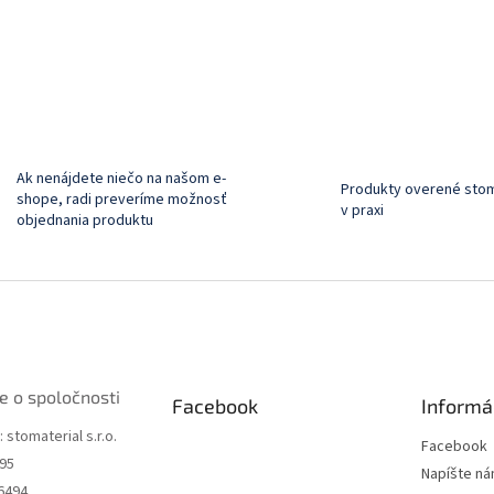
y
v
ý
p
i
s
u
Ak nenájdete niečo na našom e-
Produkty overené sto
shope, radi preveríme možnosť
v praxi
objednania produktu
e o spoločnosti
Facebook
Informá
 stomaterial s.r.o.
Facebook
195
Napíšte n
6494