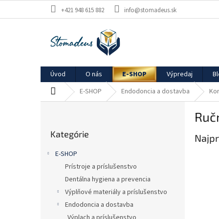
Prejsť
+421 948 615 882
info@stomadeus.sk
na
obsah
Úvod
O nás
E-SHOP
Výpredaj
B
Domov
E-SHOP
Endodoncia a dostavba
Kor
B
Ruč
o
Preskočiť
č
Kategórie
kategórie
Najpr
n
ý
E-SHOP
p
Prístroje a príslušenstvo
a
Dentálna hygiena a prevencia
n
e
Výplňové materiály a príslušenstvo
l
Endodoncia a dostavba
Výplach a príslušenstvo