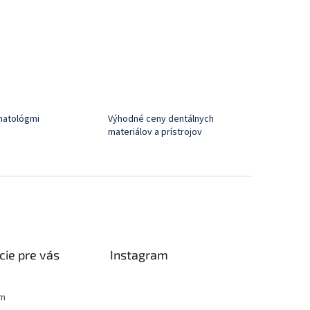
matológmi
Výhodné ceny dentálnych
materiálov a prístrojov
cie pre vás
Instagram
ám